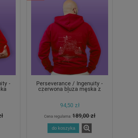
ity -
Perseverance / Ingenuity -
ska
czerwona bluza męska z
[CRAZY
kapturem [ULTRA RED
EDITION] [CRAZY PROMO]
94,50 zł
zł
189,00 zł
Cena regularna:
do koszyka