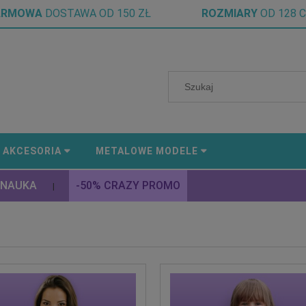
ARMOWA
DOSTAWA OD 150 ZŁ
ROZMIARY
OD 128 
AKCESORIA
METALOWE MODELE
 NAUKA
-50% CRAZY PROMO
|