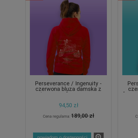
Perseverance / Ingenuity -
Pers
czerwona bluza damska z
cze
kapturem [ULTRA RED
[ULTR
EDITION] [CRAZY PROMO]
94,50 zł
189,00 zł
Cena regularna:
C
powiadom o dostępności