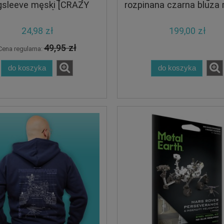
gsleeve męski [CRAZY
rozpinana czarna bluza
PROMO]
z kapturem
24,98 zł
199,00 zł
49,95 zł
Cena regularna:
do koszyka
do koszyka