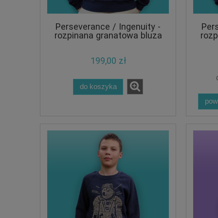
Perseverance / Ingenuity -
Pers
rozpinana granatowa bluza
rozp
męska z kapturem
męs
199,00 zł
do koszyka
pow