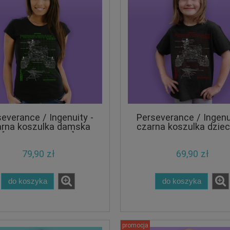
everance / Ingenuity -
Perseverance / Ingenu
arna koszulka damska
czarna koszulka dziec
[GREEN EDITION]
79,90 zł
69,90 zł
do koszyka
do koszyka
promocja