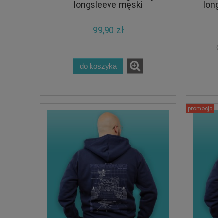
longsleeve męski
lon
99,90 zł
do koszyka
promocja