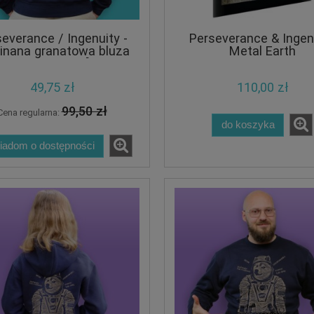
everance / Ingenuity -
Perseverance & Ingen
inana granatowa bluza
Metal Earth
ka z kapturem [CRAZY
PROMO]
49,75 zł
110,00 zł
99,50 zł
Cena regularna:
do koszyka
iadom o dostępności