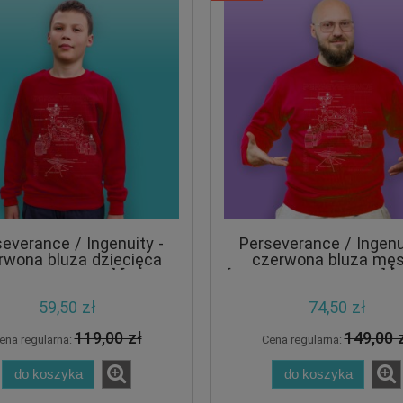
everance / Ingenuity -
Perseverance / Ingenu
rwona bluza dziecięca
czerwona bluza mę
A RED EDITION] [CRAZY
[ULTRA RED EDITION] 
PROMO]
PROMO]
59,50 zł
74,50 zł
119,00 zł
149,00 
ena regularna:
Cena regularna:
do koszyka
do koszyka