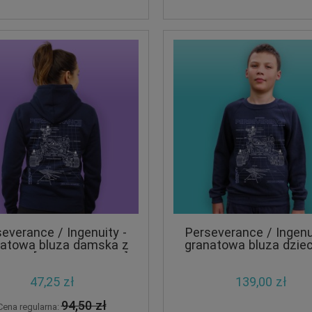
everance / Ingenuity -
Perseverance / Ingenu
natowa bluza damska z
granatowa bluza dzie
turem [CRAZY PROMO]
47,25 zł
139,00 zł
94,50 zł
Cena regularna: