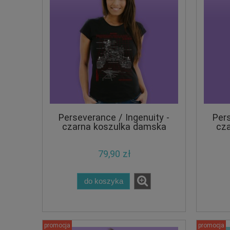
Perseverance / Ingenuity -
Pers
czarna koszulka damska
cz
79,90 zł
do koszyka
promocja
promocja