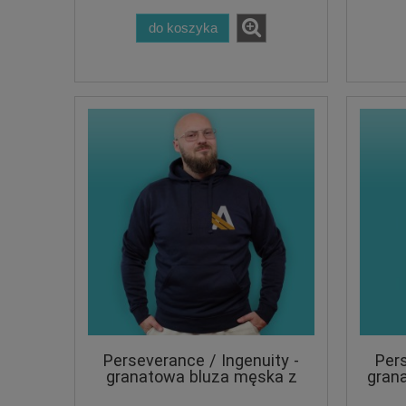
do koszyka
Perseverance / Ingenuity -
Pers
granatowa bluza męska z
gran
kapturem