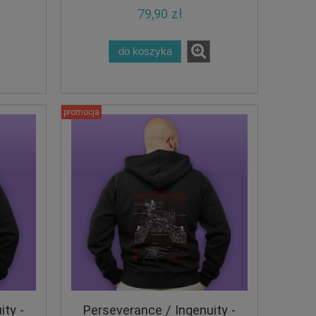
79,90 zł
do koszyka
promocja
ity -
Perseverance / Ingenuity -