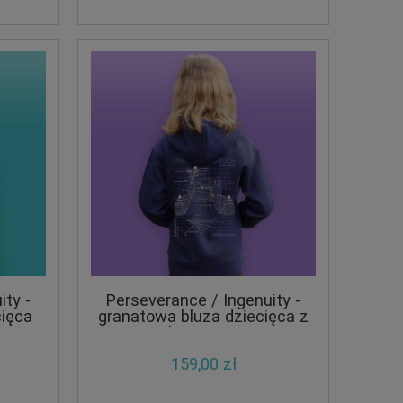
ity -
Perseverance / Ingenuity -
cięca
granatowa bluza dziecięca z
kapturem
159,00 zł