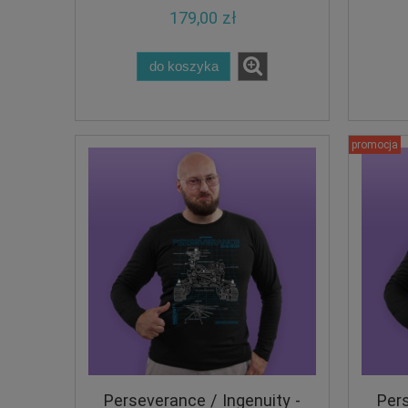
179,00 zł
do koszyka
promocja
Perseverance / Ingenuity -
Pers