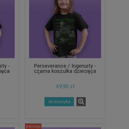
ity -
Perseverance / Ingenuity -
ięca
czarna koszulka dziecięca
[ACID GREEN EDITION]
69,90 zł
do koszyka
promocja