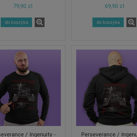
79,90 zł
69,90 zł
do koszyka
do koszyka
everance / Ingenuity -
Perseverance / Ingenu