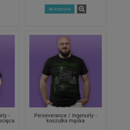
do koszyka
ity -
Perseverance / Ingenuity -
ecięca
koszulka męska