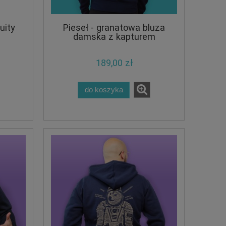
uity
Pieseł - granatowa bluza
damska z kapturem
189,00 zł
do koszyka