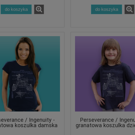
do koszyka
do koszyka
everance / Ingenuity -
Perseverance / Ingenu
atowa koszulka damska
granatowa koszulka dzi