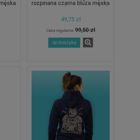
 męska
rozpinana czarna bluza męska
z kapturem [CRAZY PROMO]
49,75 zł
99,50 zł
Cena regularna:
do koszyka