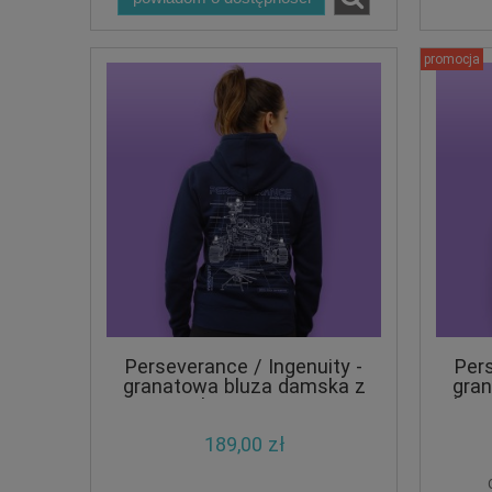
promocja
Perseverance / Ingenuity -
Pers
granatowa bluza damska z
gra
kapturem
kap
189,00 zł