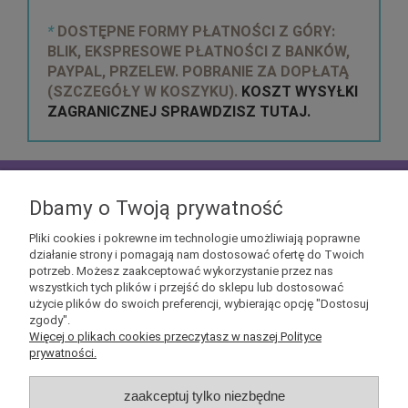
*
DOSTĘPNE FORMY PŁATNOŚCI Z GÓRY:
BLIK, EKSPRESOWE PŁATNOŚCI Z BANKÓW,
PAYPAL, PRZELEW. POBRANIE ZA DOPŁATĄ
(SZCZEGÓŁY W KOSZYKU).
KOSZT WYSYŁKI
ZAGRANICZNEJ SPRAWDZISZ TUTAJ.
zapisz się do
NEWSLETTERA
aby mieć szansę
otrzymać kupony rabatowe na geekowe itemy
Dbamy o Twoją prywatność
Pliki cookies i pokrewne im technologie umożliwiają poprawne
działanie strony i pomagają nam dostosować ofertę do Twoich
potrzeb. Możesz zaakceptować wykorzystanie przez nas
wszystkich tych plików i przejść do sklepu lub dostosować
użycie plików do swoich preferencji, wybierając opcję "Dostosuj
Informacje
zgody".
Więcej o plikach cookies przeczytasz w naszej Polityce
prywatności.
Obsługa klienta
zaakceptuj tylko niezbędne