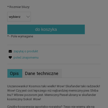
*
Rozmiar bluzy:
do koszyka
*
- Pole wymagane
zapytaj o produkt
poleć znajomemu
Opis
Dane techniczne
Uszanowanko! Kosmos taki wielki! Wow! Skafander taki radziecki!
Wow! Czy jest coś lepszego niż najbardziej memiczny pies Shiba
Inu? Wbrew pozorom jest. Memiczny Pieseł ubrany w skafander
kosmiczny Sokoł. Wow!
Czyżby kooperacja japońsko-rosyjska? Tego nie wiemy, ale na