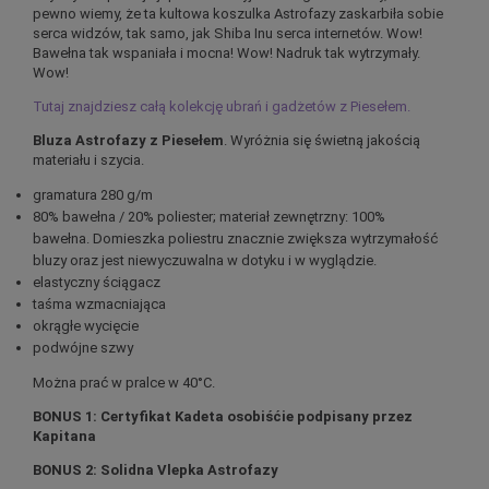
pewno wiemy, że ta kultowa koszulka Astrofazy zaskarbiła sobie
serca widzów, tak samo, jak Shiba Inu serca internetów. Wow!
Bawełna tak wspaniała i mocna! Wow! Nadruk tak wytrzymały.
Wow!
Tutaj znajdziesz całą kolekcję ubrań i gadżetów z Piesełem.
Bluza Astrofazy z Piesełem
. Wyróżnia się świetną jakością
materiału i szycia.
gramatura 280 g/m
80% bawełna / 20% poliester; materiał zewnętrzny: 100%
bawełna. Domieszka poliestru znacznie zwiększa wytrzymałość
bluzy oraz jest niewyczuwalna w dotyku i w wyglądzie.
elastyczny ściągacz
taśma wzmacniająca
okrągłe wycięcie
podwójne szwy
Można prać w pralce w 40°C.
BONUS 1: Certyfikat Kadeta osobiśćie podpisany przez
Kapitana
BONUS 2: Solidna Vlepka Astrofazy