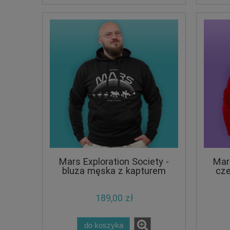
Mars Exploration Society -
Mars
bluza męska z kapturem
cze
189,00 zł
do koszyka