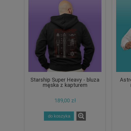
Starship Super Heavy - bluza
Astr
męska z kapturem
189,00 zł
do koszyka