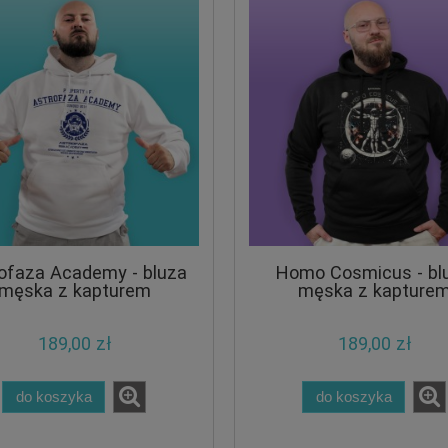
ofaza Academy - bluza
Homo Cosmicus - bl
męska z kapturem
męska z kapture
189,00 zł
189,00 zł
do koszyka
do koszyka