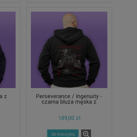
a z
Perseverance / Ingenuity -
czarna bluza męska z
kapturem
189,00 zł
do koszyka