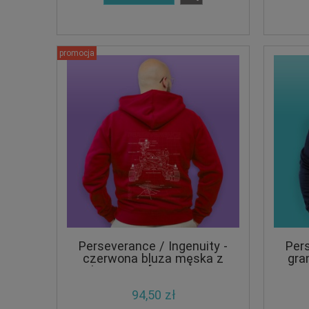
promocja
Perseverance / Ingenuity -
Pers
czerwona bluza męska z
gra
kapturem [ULTRA RED
EDITION] [CRAZY PROMO]
94,50 zł