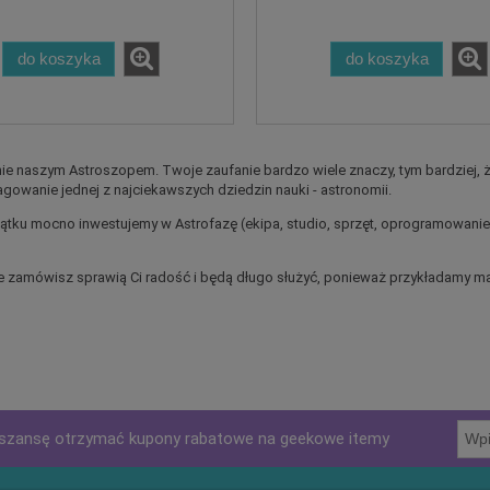
do koszyka
do koszyka
ie naszym Astroszopem. Twoje zaufanie bardzo wiele znaczy, tym bardziej, ż
pagowanie jednej z najciekawszych dziedzin nauki - astronomii.
zątku mocno inwestujemy w Astrofazę (ekipa, studio, sprzęt, oprogramowanie)
 zamówisz sprawią Ci radość i będą długo służyć, ponieważ przykładamy maks
szansę otrzymać kupony rabatowe na geekowe itemy