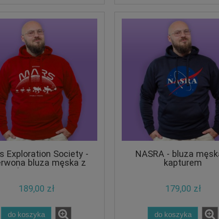
 Exploration Society -
NASRA - bluza męsk
rwona bluza męska z
kapturem
kapturem
189,00 zł
179,00 zł
do koszyka
do koszyka