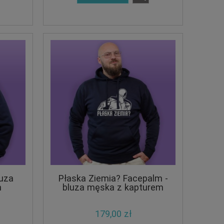
luza
Płaska Ziemia? Facepalm -
m
bluza męska z kapturem
179,00 zł