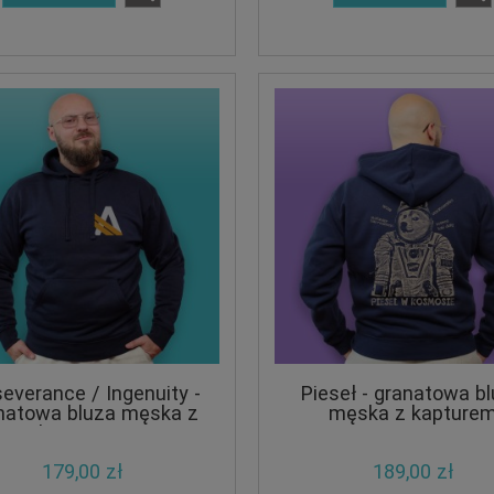
everance / Ingenuity -
Pieseł - granatowa b
natowa bluza męska z
męska z kapture
kapturem
179,00 zł
189,00 zł