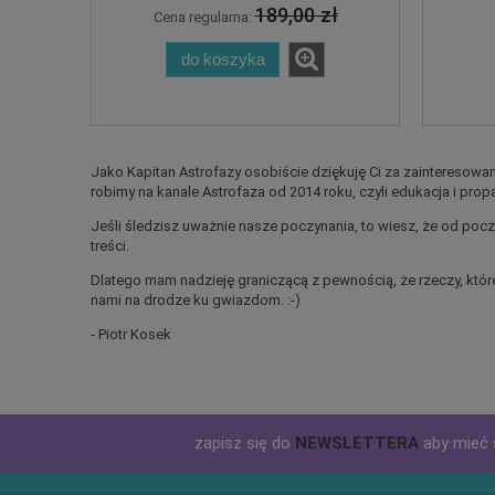
189,00 zł
Cena regularna:
do koszyka
Jako Kapitan Astrofazy osobiście dziękuję Ci za zainteresowan
robimy na kanale Astrofaza od 2014 roku, czyli edukacja i pro
Jeśli śledzisz uważnie nasze poczynania, to wiesz, że od poc
treści.
Dlatego mam nadzieję graniczącą z pewnością, że rzeczy, które
nami na drodze ku gwiazdom. :-)
- Piotr Kosek
zapisz się do
NEWSLETTERA
aby mieć 