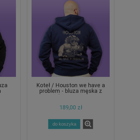
uza
Koteł / Houston we have a
m
problem - bluza męska z
kapturem
189,00 zł
do koszyka