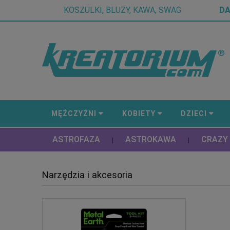
KOSZULKI, BLUZY, KAWA, SWAG
D
MĘŻCZYŹNI
KOBIETY
DZIECI
ASTROFAZA
ASTROKAWA
CRAZY
|
|
Narzędzia i akcesoria