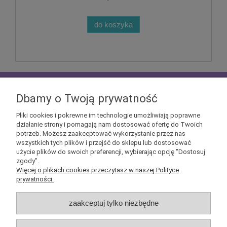
do koszyka
zapisz się do
NEWSLETTERA
aby mieć szansę
otrzymać kupony rabatowe na geekowe itemy
Dbamy o Twoją prywatność
Pliki cookies i pokrewne im technologie umożliwiają poprawne
działanie strony i pomagają nam dostosować ofertę do Twoich
potrzeb. Możesz zaakceptować wykorzystanie przez nas
wszystkich tych plików i przejść do sklepu lub dostosować
użycie plików do swoich preferencji, wybierając opcję "Dostosuj
Informacje
zgody".
Więcej o plikach cookies przeczytasz w naszej Polityce
prywatności.
Obsługa klienta
zaakceptuj tylko niezbędne
Pomoc