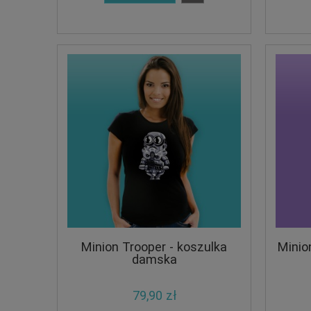
Minion Trooper - koszulka
Minio
damska
79,90 zł