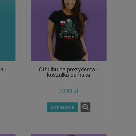
a -
Cthulhu na prezydenta -
koszulka damska
79,90 zł
do koszyka