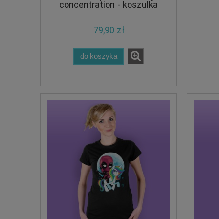
concentration - koszulka
damska
79,90 zł
do koszyka