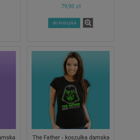
79,90 zł
do koszyka
damska
The Father - koszulka damska