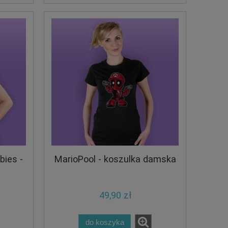
bies -
MarioPool - koszulka damska
49,90 zł
do koszyka