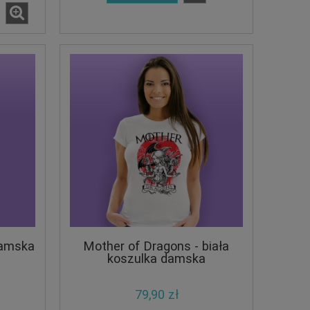
damska
Mother of Dragons - biała
koszulka damska
79,90 zł