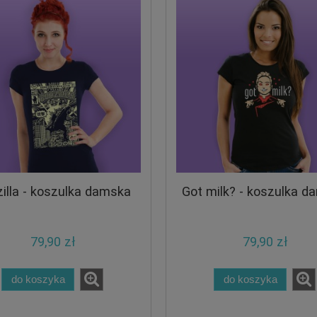
illa - koszulka damska
Got milk? - koszulka d
79,90 zł
79,90 zł
do koszyka
do koszyka