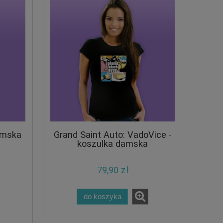
amska
Grand Saint Auto: VadoVice -
koszulka damska
79,90 zł
do koszyka