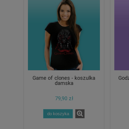
Game of clones - koszulka
Godz
damska
79,90 zł
do koszyka