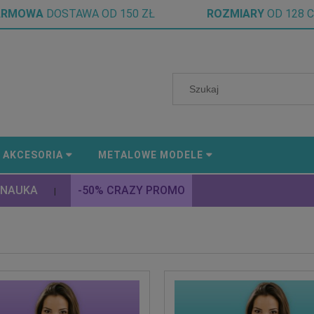
ARMOWA
DOSTAWA OD 150 ZŁ
ROZMIARY
OD 128 
AKCESORIA
METALOWE MODELE
 NAUKA
-50% CRAZY PROMO
|