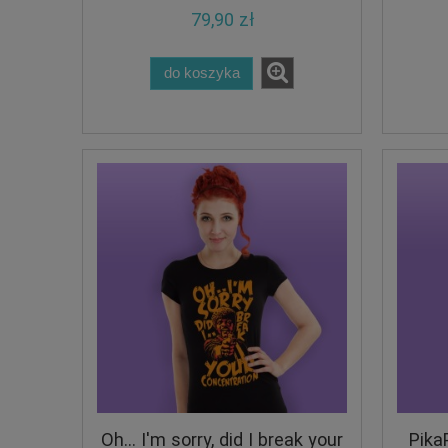
79,90 zł
do koszyka
Oh... I'm sorry, did I break your
Pika