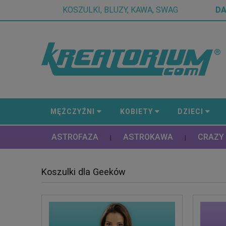
KOSZULKI, BLUZY, KAWA, SWAG
D
MĘŻCZYŹNI
KOBIETY
DZIECI
ASTROFAZA
ASTROKAWA
CRAZY
|
|
Koszulki dla Geeków