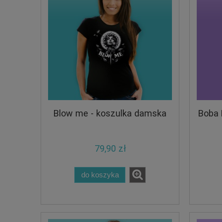
Blow me - koszulka damska
Boba 
79,90 zł
do koszyka