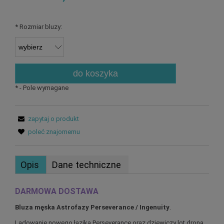
*
Rozmiar bluzy:
do koszyka
*
- Pole wymagane
zapytaj o produkt
poleć znajomemu
Opis
Dane techniczne
DARMOWA DOSTAWA
Bluza męska Astrofazy Perseverance / Ingenuity
.
Lądowanie nowego łazika Perseverance oraz dziewiczy lot drona