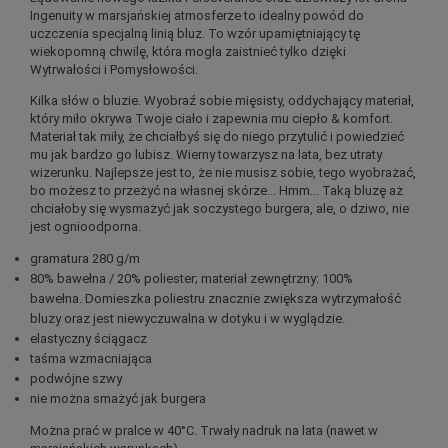
Ingenuity w marsjańskiej atmosferze to idealny powód do
uczczenia specjalną linią bluz. To wzór upamiętniający tę
wiekopomną chwilę, która mogła zaistnieć tylko dzięki
Wytrwałości i Pomysłowości.
Kilka słów o bluzie. Wyobraź sobie mięsisty, oddychający materiał,
który miło okrywa Twoje ciało i zapewnia mu ciepło & komfort.
Materiał tak miły, że chciałbyś się do niego przytulić i powiedzieć
mu jak bardzo go lubisz. Wierny towarzysz na lata, bez utraty
wizerunku. Najlepsze jest to, że nie musisz sobie, tego wyobrażać,
bo możesz to przeżyć na własnej skórze... Hmm... Taką bluzę aż
chciałoby się wysmażyć jak soczystego burgera, ale, o dziwo, nie
jest ognioodporna.
gramatura 280 g/m
80% bawełna / 20% poliester; materiał zewnętrzny: 100%
bawełna. Domieszka poliestru znacznie zwiększa wytrzymałość
bluzy oraz jest niewyczuwalna w dotyku i w wyglądzie.
elastyczny ściągacz
taśma wzmacniająca
podwójne szwy
nie
można smażyć jak burgera
Można prać w pralce w 40°C. Trwały nadruk na lata (nawet w