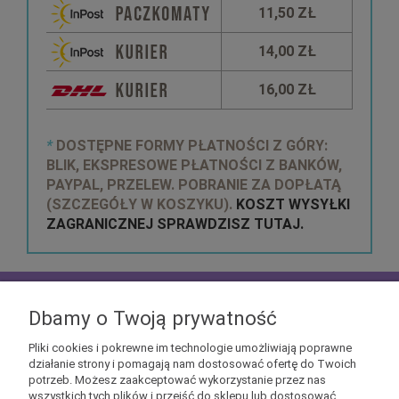
11,50 ZŁ
14,00 ZŁ
16,00 ZŁ
*
DOSTĘPNE FORMY PŁATNOŚCI Z GÓRY:
BLIK, EKSPRESOWE PŁATNOŚCI Z BANKÓW,
PAYPAL, PRZELEW. POBRANIE ZA DOPŁATĄ
(SZCZEGÓŁY W KOSZYKU).
KOSZT WYSYŁKI
ZAGRANICZNEJ SPRAWDZISZ TUTAJ.
zapisz się do
NEWSLETTERA
aby mieć szansę
otrzymać kupony rabatowe na geekowe itemy
Dbamy o Twoją prywatność
Pliki cookies i pokrewne im technologie umożliwiają poprawne
działanie strony i pomagają nam dostosować ofertę do Twoich
potrzeb. Możesz zaakceptować wykorzystanie przez nas
wszystkich tych plików i przejść do sklepu lub dostosować