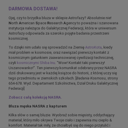
DARMOWA DOSTAWA!
Ojej, czy to brzydka bluza w sklepie Astrofazy? Absolutnie nie!
N
orth
A
merican
S
pace
R
esearch
A
gency to poważna i szanowana
instytucja należąca do Galaktycznej Federacji, która w uniwersum
Astrofazy odpowiada za szeroko pojęte badania przestrzeni
kosmicznej.
To dzięki nim udało się sprowadzić na Ziemię
AstroKota
, kiedy
miał problem w kosmosie, oraz nawiązać pierwszy kontakt z
kosmicznym gatunkiem zaawansowanej cywilizacji technicznej,
czyli
kosmicznymi Shiba Inu
. "Wow! Kontakt taki pierwszy!
Uszanowanko!". Ten pierwszy komunikat odebrany przez NASRA
dziś drukowany jest w każdej książce do historii, z której uczy się
tego przedmiotu w ziemskich szkołach. [
Badania Kosmosu
, strony
654-678. Wyd. Departament Szkolnictwa, Dział Druku Galaktycznej
Federacji]
Zobacz całą kolekcję NASRA.
Bluza męska NASRA z kapturem
Kilka słów o samej bluzie. Wyobraź sobie mięsisty, oddychający
materiał, który miło okrywa Twoje ciało i zapewnia mu ciepło &
komfort. Materiał tak miły, że chciałbyś się do niego przytulić i