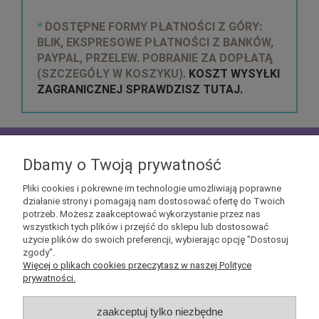
*
DOSTĘPNE FORMY PŁATNOŚCI Z GÓRY:
BLIK, EKSPRESOWE PŁATNOŚCI Z BANKÓW,
PAYPAL, PRZELEW. POBRANIE ZA DOPŁATĄ
(SZCZEGÓŁY W KOSZYKU).
KOSZT WYSYŁKI
ZAGRANICZNEJ SPRAWDZISZ TUTAJ.
zapisz się do
NEWSLETTERA
aby mieć szansę
otrzymać kupony rabatowe na geekowe itemy
Dbamy o Twoją prywatność
Pliki cookies i pokrewne im technologie umożliwiają poprawne
działanie strony i pomagają nam dostosować ofertę do Twoich
potrzeb. Możesz zaakceptować wykorzystanie przez nas
wszystkich tych plików i przejść do sklepu lub dostosować
użycie plików do swoich preferencji, wybierając opcję "Dostosuj
Informacje
zgody".
Więcej o plikach cookies przeczytasz w naszej Polityce
prywatności.
Obsługa klienta
zaakceptuj tylko niezbędne