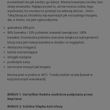
powiedzieć mu jak bardzo go lubisz. Wierny towarzysz na lata, bez
utraty wizerunku. Najlepsze jest to, że nie musisz sobie, tego
wyobrażać, bo możesz to przeżyć na własnej skórze... Hmm...
Taką bluzę aż chciałoby się wysmażyć jak soczystego burgera,
ale, o dziwo, nie jest ognioodporna.
gramatura 280 g/m
80% bawełna / 20% poliester; materiał zewnętrzny: 100%
bawełna. Domieszka poliestru znacznie zwiększa wytrzymałość
bluzy oraz jest niewyczuwalna w dotyku i w wyglądzie.
elastyczny ściągacz
taśma wzmacniająca
okrągłe wycięcie
podwójne szwy
nie
można smażyć jak burgera
Można prać w pralce w 40°C. Trwały nadruk na lata [nawet w
ko(s)micznych warunkach].
BONUS 1: Certyfikat Kadeta osobiście podpisany przez
Kapitana
BONUS 2: Solidna Vlepka Astrofazy