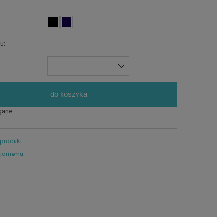
u:
do koszyka
gane
 produkt
ajomemu