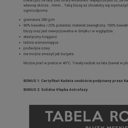
towarzysz na lata, bez utraty wizerunku. Najlepsze jest to, że
własnej skórze... Hmm... Taką bluzę aż chciałoby się wysmażyć 
ognioodporna.
gramatura 280 g/m
80% bawełna / 20% poliester; materiał zewnętrzny: 100% bawe
bluzy oraz jest niewyczuwalna w dotyku i w wyglądzie.
elastyczny ściągacz
taśma wzmacniająca
podwójne szwy
nie
można smażyć jak burgera
Można prać w pralce w 40°C. Trwały nadruk na lata (nawet w p
BONUS 1: Certyfikat Kadeta osobiście podpisany przez K
BONUS 2: Solidna Vlepka Astrofazy