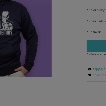
*
Kolor bluzy:
*
Kolor nadruk
*
Rozmiar:
*
- Pole wyma
zapytaj o
poleć zn