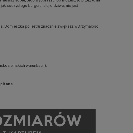
 nie musisz sobie, tego wyobrażać, bo możesz to przeżyć na
jak soczystego burgera, ale, o dziwo, nie jest
łna. Domieszka poliestru znacznie zwiększa wytrzymałość
łaskoziemskich warunkach).
apitana