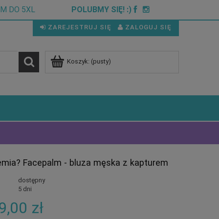
CM DO 5XL
POLUBMY SIĘ! :)
ZAREJESTRUJ SIĘ
ZALOGUJ SIĘ
Koszyk:
(pusty)
emia? Facepalm - bluza męska z kapturem
dostępny
5 dni
9,00 zł