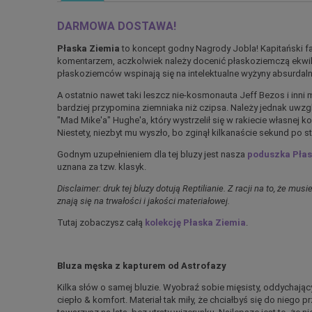
DARMOWA DOSTAWA!
Płaska Ziemia
to koncept godny Nagrody Jobla! Kapitański 
komentarzem, aczkolwiek należy docenić płaskoziemczą ekwilibr
płaskoziemców wspinają się na intelektualne wyżyny absurdaln
A ostatnio nawet taki leszcz nie-kosmonauta Jeff Bezos i inni 
bardziej przypomina ziemniaka niż czipsa. Należy jednak uwzg
"Mad Mike'a" Hughe'a, który wystrzelił się w rakiecie własnej 
Niestety, niezbyt mu wyszło, bo zginął kilkanaście sekund po st
Godnym uzupełnieniem dla tej bluzy jest nasza
poduszka Płas
uznana za tzw. klasyk.
Disclaimer: druk tej bluzy dotują Reptilianie. Z racji na to, że mus
znają się na trwałości i jakości materiałowej.
Tutaj zobaczysz całą
kolekcję Płaska Ziemia
.
Bluza męska z kapturem od Astrofazy
Kilka słów o samej bluzie. Wyobraź sobie mięsisty, oddychający
ciepło & komfort. Materiał tak miły, że chciałbyś się do niego p