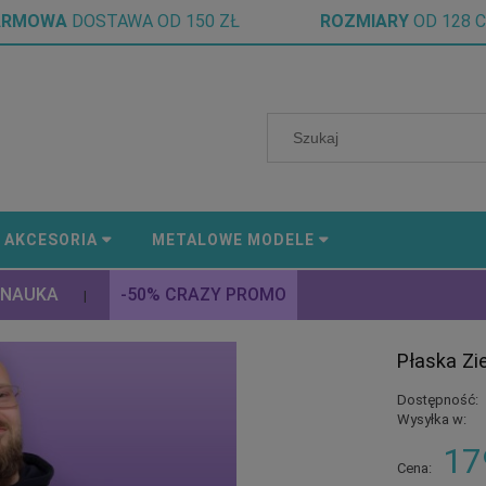
ARMOWA
DOSTAWA OD 150 ZŁ
ROZMIARY
OD 128 
AKCESORIA
METALOWE MODELE
 NAUKA
-50% CRAZY PROMO
|
Płaska Zi
Dostępność:
Wysyłka w:
17
Cena: