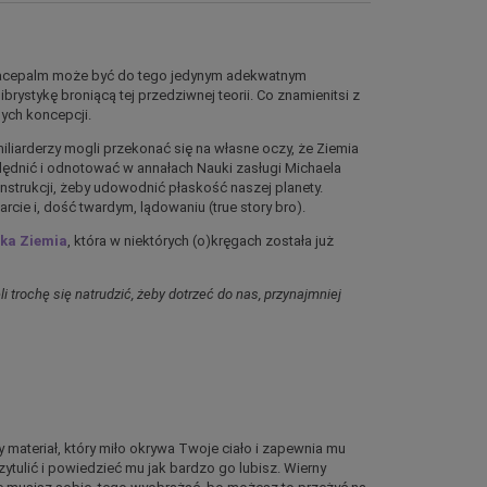
facepalm może być do tego jedynym adekwatnym
ystykę broniącą tej przedziwnej teorii. Co znamienitsi z
ych koncepcji.
miliarderzy mogli przekonać się na własne oczy, że Ziemia
lędnić i odnotować w annałach Nauki zasługi Michaela
konstrukcji, żeby udowodnić płaskość naszej planety.
arcie i, dość twardym, lądowaniu (true story bro).
ka Ziemia
, która w niektórych (o)kręgach została już
ieli trochę się natrudzić, żeby dotrzeć do nas, przynajmniej
 materiał, który miło okrywa Twoje ciało i zapewnia mu
rzytulić i powiedzieć mu jak bardzo go lubisz. Wierny