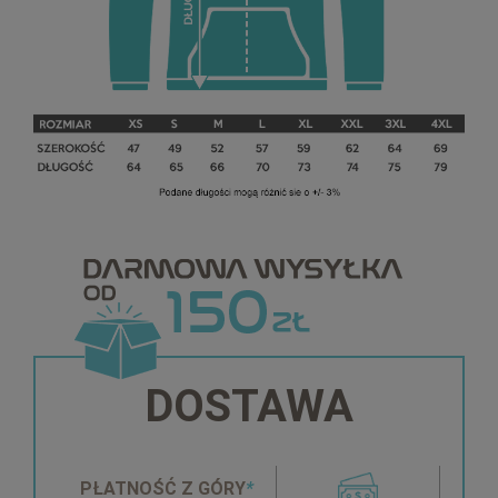
DOSTAWA
PŁATNOŚĆ Z GÓRY
*