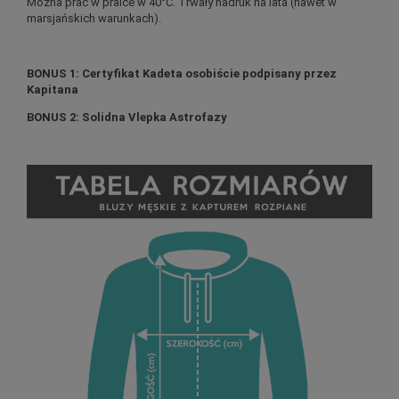
Można prać w pralce w 40°C. Trwały nadruk na lata (nawet w
marsjańskich warunkach).
BONUS 1: Certyfikat Kadeta osobiście podpisany przez
Kapitana
BONUS 2: Solidna Vlepka Astrofazy