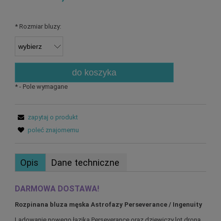
*
Rozmiar bluzy:
do koszyka
*
- Pole wymagane
zapytaj o produkt
poleć znajomemu
Opis
Dane techniczne
DARMOWA DOSTAWA!
Rozpinana bluza męska Astrofazy Perseverance / Ingenuity
Lądowanie nowego łazika Perseverance oraz dziewiczy lot drona