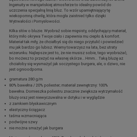
Ingenuity w marsjańskiej atmosferze to idealny powód do
uczczenia specjalną linią bluz. To wzór upamiętniający tę
wiekopomną chwilę, która mogła zaistnieć tylko dzięki
Wytrwałości i Pomysłowości.
Kilka słów o bluzie. Wyobraź sobie mięsisty, oddychający materiał,
który miło okrywa Twoje ciało i zapewnia mu ciepło & komfort.
Materiał tak miły, że chciałbyś się do niego przytulić i powiedzieć
mu jak bardzo go lubisz. Wierny towarzysz na lata, bez utraty
wizerunku. Najlepsze jest to, że nie musisz sobie, tego wyobrażać,
bo możesz to przeżyć na własnej skórze... Hmm... Taką bluzę aż
chciałoby się wysmażyć jak soczystego burgera, ale, o dziwo, nie
jest ognioodporna.
gramatura 280 g/m
80% bawełna / 20% poliester; materiał zewnętrzny: 100%
bawełna. Domieszka poliestru znacznie zwiększa wytrzymałość
bluzy oraz jest niewyczuwalna w dotyku i w wyglądzie
z zamkiem błyskawicznym
elastyczny ściągacz
taśma wzmacniająca
podwójne szwy
nie można smażyć jak burgera