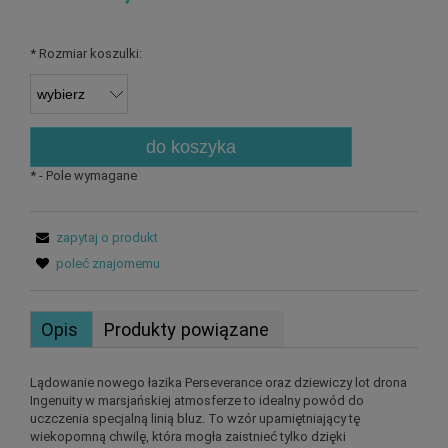
*
Rozmiar koszulki:
do koszyka
*
- Pole wymagane
zapytaj o produkt
poleć znajomemu
Opis
Produkty powiązane
Lądowanie nowego łazika Perseverance oraz dziewiczy lot drona
Ingenuity w marsjańskiej atmosferze to idealny powód do
uczczenia specjalną linią bluz. To wzór upamiętniający tę
wiekopomną chwilę, która mogła zaistnieć tylko dzięki