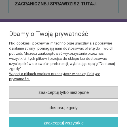
ZAGRANICZNEJ SPRAWDZISZ TUTAJ.
zapisz się do
NEWSLETTERA
aby mieć szansę
otrzymać kupony rabatowe na geekowe itemy
Dbamy o Twoją prywatność
Pliki cookies i pokrewne im technologie umożliwiają poprawne
działanie strony i pomagają nam dostosować ofertę do Twoich
potrzeb. Możesz zaakceptować wykorzystanie przez nas
wszystkich tych plików i przejść do sklepu lub dostosować
użycie plików do swoich preferencji, wybierając opcję "Dostosuj
Informacje
zgody".
Więcej o plikach cookies przeczytasz w naszej Polityce
prywatności.
Obsługa klienta
zaakceptuj tylko niezbędne
Pomoc
dostosuj zgody
O nas
zaakceptuj wszystkie