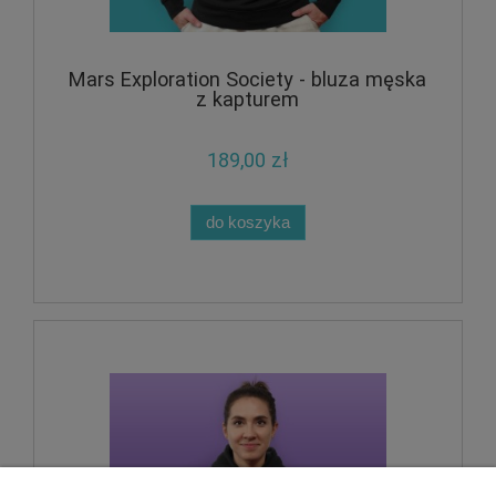
Mars Exploration Society - bluza męska
z kapturem
189,00 zł
do koszyka