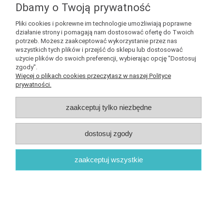
Dbamy o Twoją prywatność
Pliki cookies i pokrewne im technologie umożliwiają poprawne
działanie strony i pomagają nam dostosować ofertę do Twoich
potrzeb. Możesz zaakceptować wykorzystanie przez nas
wszystkich tych plików i przejść do sklepu lub dostosować
użycie plików do swoich preferencji, wybierając opcję "Dostosuj
zgody".
Więcej o plikach cookies przeczytasz w naszej Polityce
prywatności.
Mars Exploration Society - czarna bluza
damska z kapturem
zaakceptuj tylko niezbędne
179,00 zł
dostosuj zgody
do koszyka
zaakceptuj wszystkie