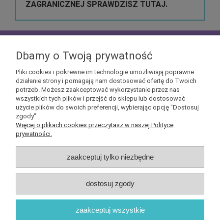
ZAGRANICZNEJ SPRAWDZISZ TUTAJ.
zapisz się do
NEWSLETTERA
aby mieć szansę
otrzymać kupony rabatowe na geekowe itemy
Dbamy o Twoją prywatność
Pliki cookies i pokrewne im technologie umożliwiają poprawne
działanie strony i pomagają nam dostosować ofertę do Twoich
potrzeb. Możesz zaakceptować wykorzystanie przez nas
wszystkich tych plików i przejść do sklepu lub dostosować
użycie plików do swoich preferencji, wybierając opcję "Dostosuj
Informacje
zgody".
Więcej o plikach cookies przeczytasz w naszej Polityce
prywatności.
Obsługa klienta
zaakceptuj tylko niezbędne
Pomoc
dostosuj zgody
O nas
zaakceptuj wszystkie