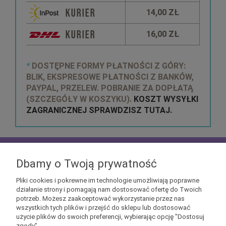
14,00 ZŁ
16,00 ZŁ
*
DOSTĘPNE FORMY PŁATNOŚCI Z GÓRY:
BLIK, EKSPRESOWE PŁATNOŚCI Z BANKÓW,
PAYPAL, PRZELEW. POBRANIE ZA DOPŁATĄ
(SZCZEGÓŁY W KOSZYKU).
KOSZT WYSYŁKI
ZAGRANICZNEJ SPRAWDZISZ TUTAJ.
zapisz się do
NEWSLETTERA
aby mieć szansę
otrzymać kupony rabatowe na geekowe itemy
Dbamy o Twoją prywatność
Pliki cookies i pokrewne im technologie umożliwiają poprawne
działanie strony i pomagają nam dostosować ofertę do Twoich
potrzeb. Możesz zaakceptować wykorzystanie przez nas
wszystkich tych plików i przejść do sklepu lub dostosować
użycie plików do swoich preferencji, wybierając opcję "Dostosuj
Informacje
zgody".