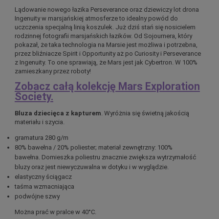
Lądowanie nowego łazika Perseverance oraz dziewiczy lot drona
Ingenuity w marsjańskiej atmosferze to idealny powód do
uczczenia specjalną linią koszulek. Już dziś stań się nosicielem
rodzinnej fotografii marsjańskich łazików. Od Sojournera, który
pokazał, że taka technologia na Marsie jest możliwa i potrzebna,
przez bliźniacze Spirit i Opportunity aż po Curiosity i Perseverance
z Ingenuity. To one sprawiają, że Mars jest jak Cybertron. W 100%
zamieszkany przez roboty!
Zobacz całą kolekcję Mars Exploration
Society.
Bluza dziecięca z kapturem
. Wyróżnia się świetną jakością
materiału i szycia.
gramatura 280 g/m
80% bawełna / 20% poliester; materiał zewnętrzny: 100%
bawełna. Domieszka poliestru znacznie zwiększa wytrzymałość
bluzy oraz jest niewyczuwalna w dotyku i w wyglądzie.
elastyczny ściągacz
taśma wzmacniająca
podwójne szwy
Można prać w pralce w 40°C.