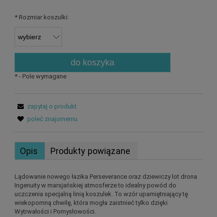
*
Rozmiar koszulki:
do koszyka
*
- Pole wymagane
zapytaj o produkt
poleć znajomemu
Opis
Produkty powiązane
Lądowanie nowego łazika Perseverance oraz dziewiczy lot drona
Ingenuity w marsjańskiej atmosferze to idealny powód do
uczczenia specjalną linią koszulek. To wzór upamiętniający tę
wiekopomną chwilę, która mogła zaistnieć tylko dzięki
Wytrwałości i Pomysłowości.