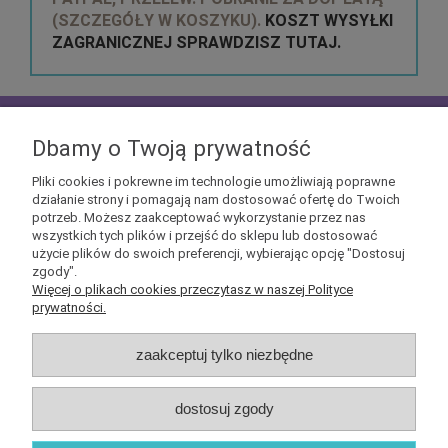
(SZCZEGÓŁY W KOSZYKU).
KOSZT WYSYŁKI
ZAGRANICZNEJ SPRAWDZISZ TUTAJ.
zapisz się do
NEWSLETTERA
aby mieć szansę
otrzymać kupony rabatowe na geekowe itemy
Dbamy o Twoją prywatność
Pliki cookies i pokrewne im technologie umożliwiają poprawne
działanie strony i pomagają nam dostosować ofertę do Twoich
potrzeb. Możesz zaakceptować wykorzystanie przez nas
wszystkich tych plików i przejść do sklepu lub dostosować
użycie plików do swoich preferencji, wybierając opcję "Dostosuj
Informacje
zgody".
Więcej o plikach cookies przeczytasz w naszej Polityce
prywatności.
Obsługa klienta
zaakceptuj tylko niezbędne
Pomoc
dostosuj zgody
O nas