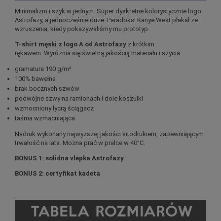
Minimalizm i szyk w jednym. Super dyskretne kolorystycznie logo
Astrofazy, a jednocześnie duże. Paradoks! Kanye West płakał ze
wzruszenia, kiedy pokazywaliśmy mu prototyp.
T-shirt męski z logo A od Astrofazy
z krótkim
rękawem. Wyróżnia się świetną jakością materiału i szycia.
gramatura 190 g/m²
100% bawełna
brak bocznych szwów
podwójne szwy na ramionach i dole koszulki
wzmocniony lycrą ściągacz
taśma wzmacniająca
Nadruk wykonany najwyższej jakości sitodrukiem, zapewniającym
trwałość na lata. Można prać w pralce w 40°C.
BONUS 1: solidna vlepka Astrofazy
BONUS 2: certyfikat kadeta