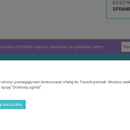
KOSZYK
SPRAWD
szansę otrzymać kupony rabatowe na geekowe itemy
klienta
Pomoc
ać?
Zwroty i reklamacje
nie strony i pomagają nam dostosować ofertę do Twoich potrzeb. Możesz zaak
c opcję "Dostosuj zgody".
zmiarów
Polityka prywatności
Regulaminy
j wszystkie