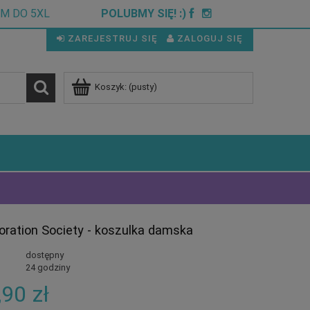
CM DO 5XL
POLUBMY SIĘ! :)
ZAREJESTRUJ SIĘ
ZALOGUJ SIĘ
Koszyk:
(pusty)
oration Society - koszulka damska
dostępny
24 godziny
,90 zł