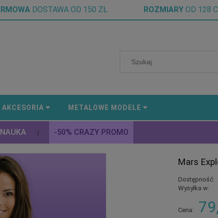
ARMOWA
DOSTAWA OD 150 ZŁ
ROZMIARY
OD 128 
AKCESORIA
METALOWE MODELE
 NAUKA
-50% CRAZY PROMO
|
Mars Expl
Dostępność:
Wysyłka w:
79
Cena: