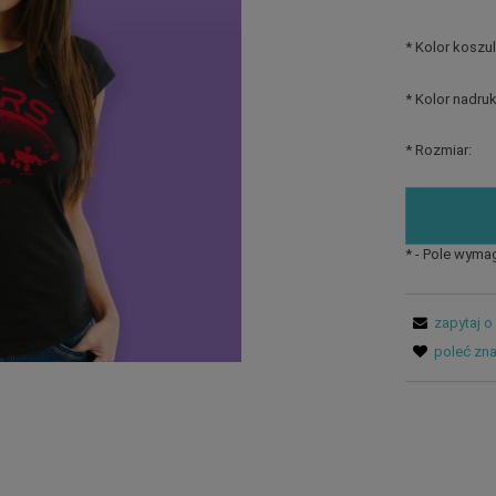
*
Kolor koszul
*
Kolor nadruk
*
Rozmiar:
*
- Pole wyma
zapytaj o
poleć zn