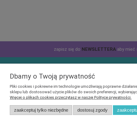
zapisz się do
NEWSLETTERA
aby mieć 
Informacje
Obsługa 
Dbamy o Twoją prywatność
Czas i koszty dostawy
Jak kupow
Pliki cookies i pokrewne im technologie umożliwiają poprawne działa
sklepu lub dostosować użycie plików do swoich preferencji, wybierają
Wysyłka zagraniczna
Tabela ro
Więcej o plikach cookies przeczytasz w naszej Polityce prywatności.
Formy płatności
zaakceptuj tylko niezbędne
dostosuj zgody
zaakceptu