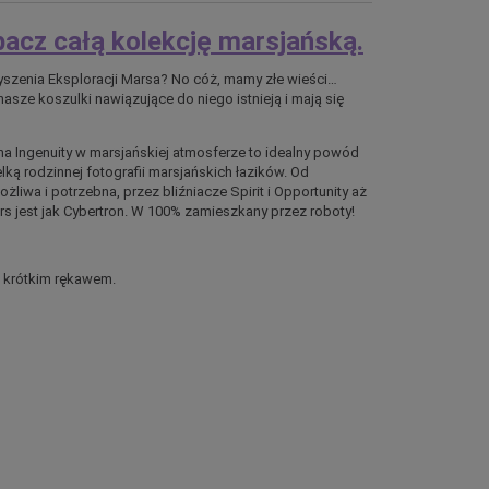
bacz całą kolekcję marsjańską.
yszenia Eksploracji Marsa? No cóż, mamy złe wieści…
nasze koszulki nawiązujące do niego istnieją i mają się
a Ingenuity w marsjańskiej atmosferze to idealny powód
elką rodzinnej fotografii marsjańskich łazików. Od
żliwa i potrzebna, przez bliźniacze Spirit i Opportunity aż
ars jest jak Cybertron. W 100% zamieszkany przez roboty!
z krótkim rękawem.