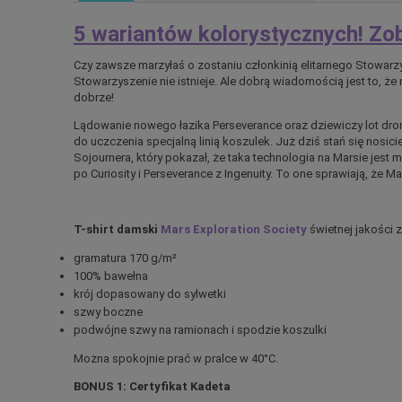
5 wariantów kolorystycznych! Zo
Czy zawsze marzyłaś o zostaniu członkinią elitarnego Stowarz
Stowarzyszenie nie istnieje. Ale dobrą wiadomością jest to, że 
dobrze!
Lądowanie nowego łazika Perseverance oraz dziewiczy lot dron
do uczczenia specjalną linią koszulek. Już dziś stań się nosici
Sojournera, który pokazał, że taka technologia na Marsie jest mo
po Curiosity i Perseverance z Ingenuity. To one sprawiają, że M
T-shirt damski
Mars Exploration Society
świetnej jakości 
gramatura 170 g/m²
100% bawełna
krój dopasowany do sylwetki
szwy boczne
podwójne szwy na ramionach i spodzie koszulki
Można spokojnie prać w pralce w 40°C.
BONUS 1: Certyfikat Kadeta