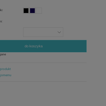
ki:
u:
do koszyka
gane
 produkt
ajomemu