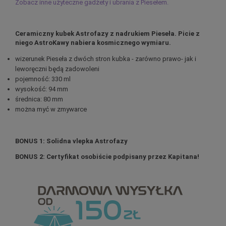
Zobacz inne użyteczne gadżety i ubrania z Piesełem.
Ceramiczny kubek Astrofazy z nadrukiem Pieseła. Picie z
niego AstroKawy nabiera kosmicznego wymiaru.
wizerunek Pieseła z dwóch stron kubka - zarówno prawo- jak i
leworęczni będą zadowoleni
pojemność: 330 ml
wysokość: 94 mm
średnica: 80 mm
można myć w zmywarce
BONUS 1: Solidna vlepka Astrofazy
BONUS 2: Certyfikat osobiście podpisany przez Kapitana!