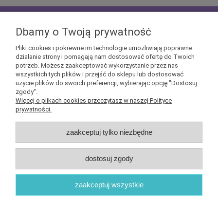
zapisz się do
NEWSLETTERA
aby mieć szansę
otrzymać kupony rabatowe na geekowe itemy
Dbamy o Twoją prywatność
Pliki cookies i pokrewne im technologie umożliwiają poprawne
działanie strony i pomagają nam dostosować ofertę do Twoich
potrzeb. Możesz zaakceptować wykorzystanie przez nas
wszystkich tych plików i przejść do sklepu lub dostosować
użycie plików do swoich preferencji, wybierając opcję "Dostosuj
Informacje
zgody".
Więcej o plikach cookies przeczytasz w naszej Polityce
prywatności.
Obsługa klienta
zaakceptuj tylko niezbędne
Pomoc
dostosuj zgody
O nas
zaakceptuj wszystkie