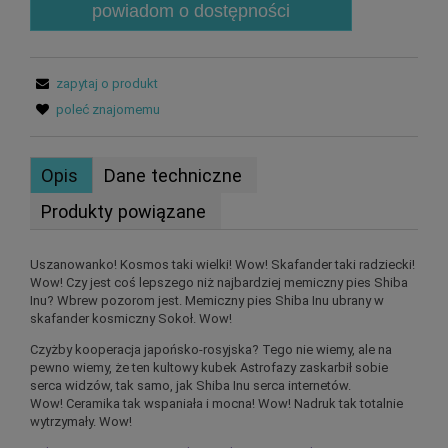
powiadom o dostępności
zapytaj o produkt
poleć znajomemu
Opis
Dane techniczne
Produkty powiązane
Uszanowanko! Kosmos taki wielki! Wow! Skafander taki radziecki!
Wow! Czy jest coś lepszego niż najbardziej memiczny pies Shiba
Inu? Wbrew pozorom jest. Memiczny pies Shiba Inu ubrany w
skafander kosmiczny Sokoł. Wow!
Czyżby kooperacja japońsko-rosyjska? Tego nie wiemy, ale na
pewno wiemy, że ten kultowy kubek Astrofazy zaskarbił sobie
serca widzów, tak samo, jak Shiba Inu serca internetów.
Wow! Ceramika tak wspaniała i mocna! Wow! Nadruk tak totalnie
wytrzymały. Wow!