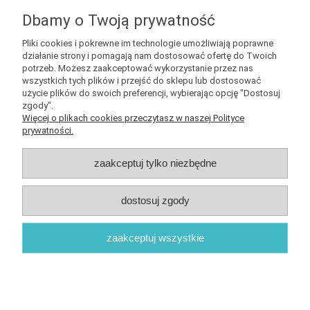
zapisz się do
NEWSLETTERA
aby mieć szansę
otrzymać kupony rabatowe na geekowe itemy
Dbamy o Twoją prywatność
Pliki cookies i pokrewne im technologie umożliwiają poprawne
działanie strony i pomagają nam dostosować ofertę do Twoich
potrzeb. Możesz zaakceptować wykorzystanie przez nas
wszystkich tych plików i przejść do sklepu lub dostosować
użycie plików do swoich preferencji, wybierając opcję "Dostosuj
Informacje
zgody".
Więcej o plikach cookies przeczytasz w naszej Polityce
prywatności.
Obsługa klienta
zaakceptuj tylko niezbędne
Pomoc
dostosuj zgody
O nas
zaakceptuj wszystkie
Sklep internetowy Shoper.pl
pokaż pełną wersję strony