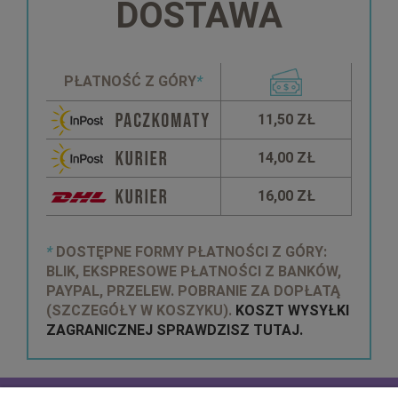
DOSTAWA
PŁATNOŚĆ Z GÓRY
*
11,50 ZŁ
14,00 ZŁ
16,00 ZŁ
*
DOSTĘPNE FORMY PŁATNOŚCI Z GÓRY:
BLIK, EKSPRESOWE PŁATNOŚCI Z BANKÓW,
PAYPAL, PRZELEW. POBRANIE ZA DOPŁATĄ
(SZCZEGÓŁY W KOSZYKU).
KOSZT WYSYŁKI
ZAGRANICZNEJ SPRAWDZISZ TUTAJ.