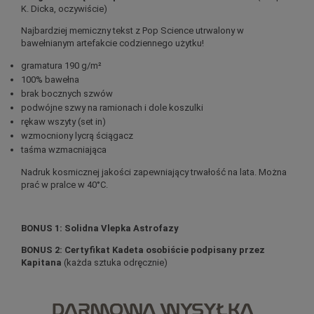
K. Dicka, oczywiście)
Najbardziej memiczny tekst z Pop Science utrwalony w
bawełnianym artefakcie codziennego użytku!
gramatura 190 g/m²
100% bawełna
brak bocznych szwów
podwójne szwy na ramionach i dole koszulki
rękaw wszyty (set in)
wzmocniony lycrą ściągacz
taśma wzmacniająca
Nadruk kosmicznej jakości zapewniający trwałość na lata. Można
prać w pralce w 40°C.
BONUS 1: Solidna Vlepka Astrofazy
BONUS 2: Certyfikat Kadeta osobiście podpisany przez
Kapitana
(każda sztuka odręcznie)