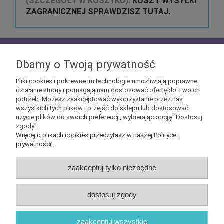
(SZCZEGÓŁY W KOSZYKU).
KOSZT WYSYŁKI
ZAGRANICZNEJ SPRAWDZISZ TUTAJ.
zapisz się do
NEWSLETTERA
aby mieć szansę
otrzymać kupony rabatowe na geekowe itemy
Dbamy o Twoją prywatność
Pliki cookies i pokrewne im technologie umożliwiają poprawne
działanie strony i pomagają nam dostosować ofertę do Twoich
potrzeb. Możesz zaakceptować wykorzystanie przez nas
wszystkich tych plików i przejść do sklepu lub dostosować
użycie plików do swoich preferencji, wybierając opcję "Dostosuj
Informacje
zgody".
Więcej o plikach cookies przeczytasz w naszej Polityce
prywatności.
Obsługa klienta
zaakceptuj tylko niezbędne
Pomoc
dostosuj zgody
O nas
zaakceptuj wszystkie