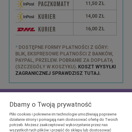
11,50 ZŁ
14,00 ZŁ
16,00 ZŁ
*
DOSTĘPNE FORMY PŁATNOŚCI Z GÓRY:
BLIK, EKSPRESOWE PŁATNOŚCI Z BANKÓW,
PAYPAL, PRZELEW. POBRANIE ZA DOPŁATĄ
(SZCZEGÓŁY W KOSZYKU).
KOSZT WYSYŁKI
ZAGRANICZNEJ SPRAWDZISZ TUTAJ.
zapisz się do
NEWSLETTERA
aby mieć szansę
otrzymać kupony rabatowe na geekowe itemy
Dbamy o Twoją prywatność
Pliki cookies i pokrewne im technologie umożliwiają poprawne
działanie strony i pomagają nam dostosować ofertę do Twoich
potrzeb. Możesz zaakceptować wykorzystanie przez nas
wszystkich tych plików i przejść do sklepu lub dostosować