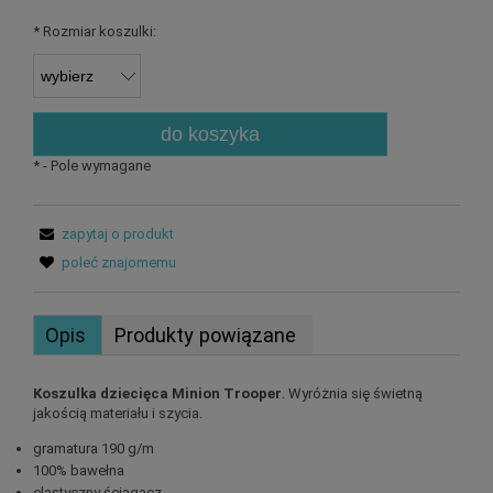
*
Rozmiar koszulki:
do koszyka
*
- Pole wymagane
zapytaj o produkt
poleć znajomemu
Opis
Produkty powiązane
Koszulka dziecięca Minion Trooper
. Wyróżnia się świetną
jakością materiału i szycia.
gramatura 190 g/m
100% bawełna
elastyczny ściągacz