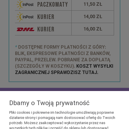
11,50 ZŁ
14,00 ZŁ
16,00 ZŁ
*
DOSTĘPNE FORMY PŁATNOŚCI Z GÓRY:
BLIK, EKSPRESOWE PŁATNOŚCI Z BANKÓW,
PAYPAL, PRZELEW. POBRANIE ZA DOPŁATĄ
(SZCZEGÓŁY W KOSZYKU).
KOSZT WYSYŁKI
ZAGRANICZNEJ SPRAWDZISZ TUTAJ.
zapisz się do
NEWSLETTERA
aby mieć szansę
otrzymać kupony rabatowe na geekowe itemy
Dbamy o Twoją prywatność
Pliki cookies i pokrewne im technologie umożliwiają poprawne
działanie strony i pomagają nam dostosować ofertę do Twoich
potrzeb. Możesz zaakceptować wykorzystanie przez nas
wszystkich tych plików i przejść do sklepu lub dostosować