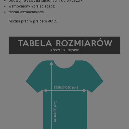
podwójne szwy na ramionach i dole koszulki
wzmocniony lycrą ściągacz
taśma wzmacniająca
Można prać w pralce w 40°C.