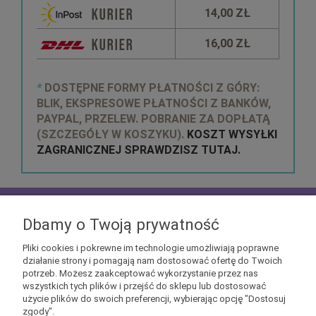
14,00 ZŁ
16,00 ZŁ
*
DOSTĘPNE FORMY PŁATNOŚCI Z GÓRY:
BLIK, EKSPRESOWE PŁATNOŚCI Z BANKÓW,
PAYPAL, PRZELEW. POBRANIE ZA DOPŁATĄ
(SZCZEGÓŁY W KOSZYKU).
KOSZT WYSYŁKI
ZAGRANICZNEJ SPRAWDZISZ TUTAJ.
zapisz się do
NEWSLETTERA
aby mieć szansę
otrzymać kupony rabatowe na geekowe itemy
Dbamy o Twoją prywatność
Pliki cookies i pokrewne im technologie umożliwiają poprawne
działanie strony i pomagają nam dostosować ofertę do Twoich
potrzeb. Możesz zaakceptować wykorzystanie przez nas
wszystkich tych plików i przejść do sklepu lub dostosować
użycie plików do swoich preferencji, wybierając opcję "Dostosuj
Informacje
zgody".