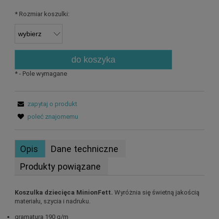
*
Rozmiar koszulki:
do koszyka
*
- Pole wymagane
zapytaj o produkt
poleć znajomemu
Opis
Dane techniczne
Produkty powiązane
Koszulka dziecięca MinionFett.
Wyróżnia się świetną jakością
materiału, szycia i nadruku.
gramatura 190 g/m