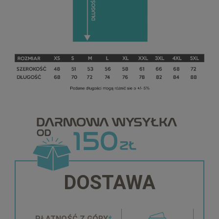
DOSTAWA
PŁATNOŚĆ Z GÓRY
*