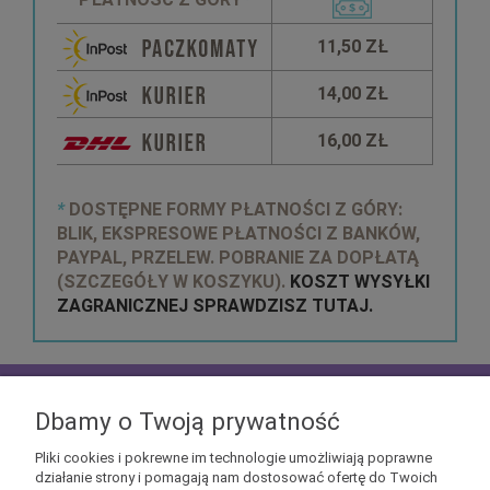
11,50 ZŁ
14,00 ZŁ
16,00 ZŁ
*
DOSTĘPNE FORMY PŁATNOŚCI Z GÓRY:
BLIK, EKSPRESOWE PŁATNOŚCI Z BANKÓW,
PAYPAL, PRZELEW. POBRANIE ZA DOPŁATĄ
(SZCZEGÓŁY W KOSZYKU).
KOSZT WYSYŁKI
ZAGRANICZNEJ SPRAWDZISZ TUTAJ.
zapisz się do
NEWSLETTERA
aby mieć szansę
otrzymać kupony rabatowe na geekowe itemy
Dbamy o Twoją prywatność
Pliki cookies i pokrewne im technologie umożliwiają poprawne
działanie strony i pomagają nam dostosować ofertę do Twoich