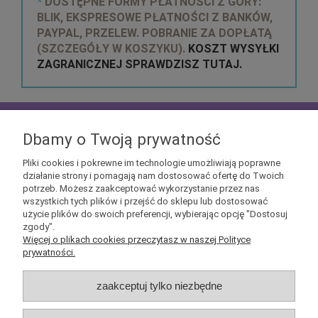
*
DOSTĘPNE FORMY PŁATNOŚCI Z GÓRY:
BLIK, EKSPRESOWE PŁATNOŚCI Z BANKÓW,
PAYPAL, PRZELEW. POBRANIE ZA DOPŁATĄ
(SZCZEGÓŁY W KOSZYKU).
KOSZT WYSYŁKI
ZAGRANICZNEJ SPRAWDZISZ TUTAJ.
zapisz się do
NEWSLETTERA
aby mieć szansę
otrzymać kupony rabatowe na geekowe itemy
Dbamy o Twoją prywatność
Pliki cookies i pokrewne im technologie umożliwiają poprawne
działanie strony i pomagają nam dostosować ofertę do Twoich
potrzeb. Możesz zaakceptować wykorzystanie przez nas
wszystkich tych plików i przejść do sklepu lub dostosować
użycie plików do swoich preferencji, wybierając opcję "Dostosuj
Informacje
zgody".
Więcej o plikach cookies przeczytasz w naszej Polityce
prywatności.
Obsługa klienta
zaakceptuj tylko niezbędne
Pomoc