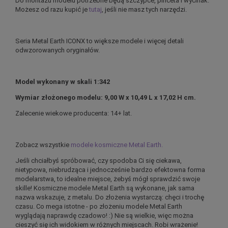
Do montażu modelu potrzebne będą szczypce, pinceta i wycinak.
Możesz od razu kupić je
tutaj
, jeśli nie masz tych narzędzi.
Seria Metal Earth ICONX to większe modele i więcej detali
odwzorowanych oryginałów.
Model wykonany w skali 1:342
Wymiar złożonego modelu: 9,00 W x 10,49 L x 17,02 H cm.
Zalecenie wiekowe producenta: 14+ lat.
Zobacz wszystkie
modele kosmiczne Metal Earth.
Jeśli chciałbyś spróbować, czy spodoba Ci się ciekawa,
nietypowa, niebrudząca i jednocześnie bardzo efektowna forma
modelarstwa, to idealne miejsce, żebyś mógł sprawdzić swoje
skille! Kosmiczne modele Metal Earth są wykonane, jak sama
nazwa wskazuje, z metalu. Do złożenia wystarczą: chęci i trochę
czasu. Co mega istotne - po złożeniu modele Metal Earth
wyglądają naprawdę czadowo! :) Nie są wielkie, więc można
cieszyć się ich widokiem w różnych miejscach. Robi wrażenie!