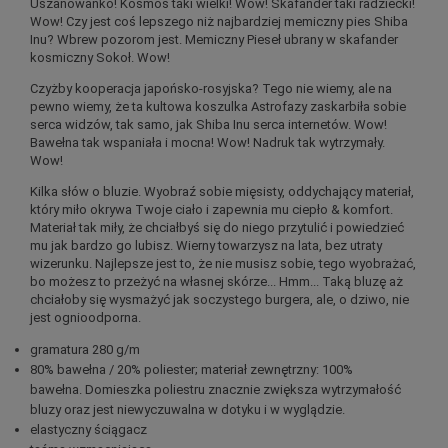
Uszanowanko! Kosmos taki wielki! Wow! Skafander taki radziecki!
Wow! Czy jest coś lepszego niż najbardziej memiczny pies Shiba
Inu? Wbrew pozorom jest. Memiczny Pieseł ubrany w skafander
kosmiczny Sokoł. Wow!
Czyżby kooperacja japońsko-rosyjska? Tego nie wiemy, ale na
pewno wiemy, że ta kultowa koszulka Astrofazy zaskarbiła sobie
serca widzów, tak samo, jak Shiba Inu serca internetów. Wow!
Bawełna tak wspaniała i mocna! Wow! Nadruk tak wytrzymały.
Wow!
Kilka słów o bluzie. Wyobraź sobie mięsisty, oddychający materiał,
który miło okrywa Twoje ciało i zapewnia mu ciepło & komfort.
Materiał tak miły, że chciałbyś się do niego przytulić i powiedzieć
mu jak bardzo go lubisz. Wierny towarzysz na lata, bez utraty
wizerunku. Najlepsze jest to, że nie musisz sobie, tego wyobrażać,
bo możesz to przeżyć na własnej skórze... Hmm... Taką bluzę aż
chciałoby się wysmażyć jak soczystego burgera, ale, o dziwo, nie
jest ognioodporna.
gramatura 280 g/m
80% bawełna / 20% poliester; materiał zewnętrzny: 100%
bawełna. Domieszka poliestru znacznie zwiększa wytrzymałość
bluzy oraz jest niewyczuwalna w dotyku i w wyglądzie.
elastyczny ściągacz