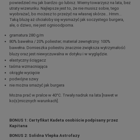
powiedzieć mu jak bardzo go lubisz. Wierny towarzysz na lata, bez
utraty wizerunku. Najlepsze jest to, że nie musisz sobie, tego
wyobrażać, bo możesz to przeżyć na własnej skórze... Hmm...
Taką bluzę aż chciałoby się wysmażyć jak soczystego burgera,
ale, o dziwo, nie jest ognioodporna.
gramatura 280 g/m
80% bawełna / 20% poliester; materiał zewnętrzny: 100%
bawełna. Domieszka poliestru znacznie zwiększa wytrzymałość
bluzy oraz jest niewyczuwalna w dotyku i w wyglądzie.
elastyczny ściągacz
taśma wzmacniająca
okrągłe wycięcie
podwójne szwy
nie
można smażyć jak burgera
Można prać w pralce w 40°C. Trwały nadruk na lata [nawet w
ko(s)micznych warunkach].
BONUS 1: Certyfikat Kadeta osobiście podpisany przez
Kapitana
BONUS 2: Solidna Vlepka Astrofazy