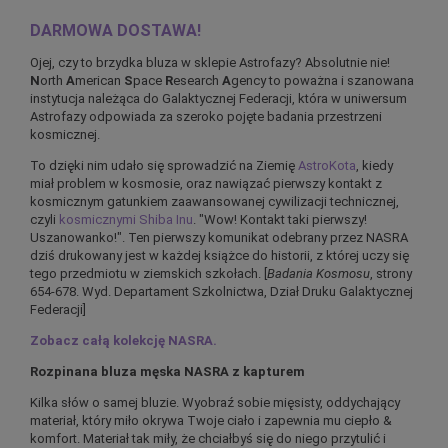
DARMOWA DOSTAWA!
Ojej, czy to brzydka bluza w sklepie Astrofazy? Absolutnie nie!
N
orth
A
merican
S
pace
R
esearch
A
gency to poważna i szanowana
instytucja należąca do Galaktycznej Federacji, która w uniwersum
Astrofazy odpowiada za szeroko pojęte badania przestrzeni
kosmicznej.
To dzięki nim udało się sprowadzić na Ziemię
AstroKota
, kiedy
miał problem w kosmosie, oraz nawiązać pierwszy kontakt z
kosmicznym gatunkiem zaawansowanej cywilizacji technicznej,
czyli
kosmicznymi Shiba Inu
. "Wow! Kontakt taki pierwszy!
Uszanowanko!". Ten pierwszy komunikat odebrany przez NASRA
dziś drukowany jest w każdej książce do historii, z której uczy się
tego przedmiotu w ziemskich szkołach. [
Badania Kosmosu
, strony
654-678. Wyd. Departament Szkolnictwa, Dział Druku Galaktycznej
Federacji]
Zobacz całą kolekcję NASRA.
Rozpinana bluza męska NASRA z kapturem
Kilka słów o samej bluzie. Wyobraź sobie mięsisty, oddychający
materiał, który miło okrywa Twoje ciało i zapewnia mu ciepło &
komfort. Materiał tak miły, że chciałbyś się do niego przytulić i