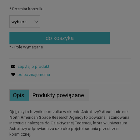
*
Rozmiar koszulki:
do koszyka
*
- Pole wymagane
zapytaj o produkt
poleć znajomemu
Opis
Produkty powiązane
Ojej, czy to brzydka koszulka w sklepie Astrofazy? Absolutnie nie!
N
orth
A
merican
S
pace
R
esearch
A
gency to poważna i szanowana
instytucja należąca do Galaktycznej Federacji, która w uniwersum
Astrofazy odpowiada za szeroko pojęte badania przestrzeni
kosmicznej.