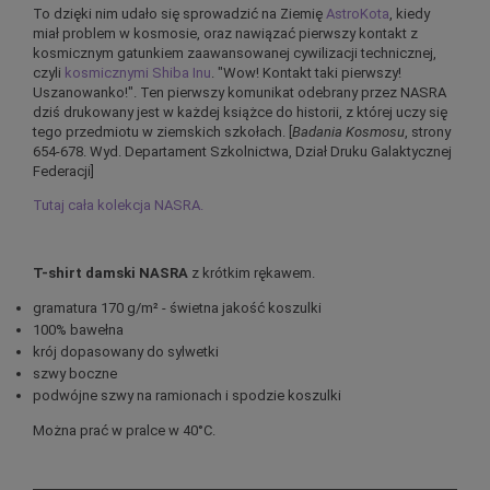
To dzięki nim udało się sprowadzić na Ziemię
AstroKota
, kiedy
miał problem w kosmosie, oraz nawiązać pierwszy kontakt z
kosmicznym gatunkiem zaawansowanej cywilizacji technicznej,
czyli
kosmicznymi Shiba Inu
. "Wow! Kontakt taki pierwszy!
Uszanowanko!". Ten pierwszy komunikat odebrany przez NASRA
dziś drukowany jest w każdej książce do historii, z której uczy się
tego przedmiotu w ziemskich szkołach. [
Badania Kosmosu
, strony
654-678. Wyd. Departament Szkolnictwa, Dział Druku Galaktycznej
Federacji]
Tutaj cała kolekcja NASRA.
T-shirt damski
NASRA
z krótkim rękawem.
gramatura 170 g/m² - świetna jakość koszulki
100% bawełna
krój dopasowany do sylwetki
szwy boczne
podwójne szwy na ramionach i spodzie koszulki
Można prać w pralce w 40°C.