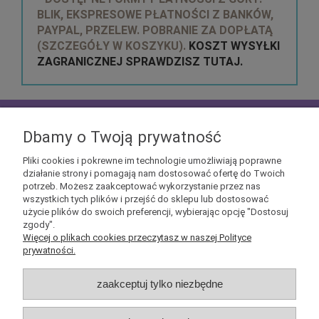
BLIK, EKSPRESOWE PŁATNOŚCI Z BANKÓW,
PAYPAL, PRZELEW. POBRANIE ZA DOPŁATĄ
(SZCZEGÓŁY W KOSZYKU).
KOSZT WYSYŁKI
ZAGRANICZNEJ SPRAWDZISZ TUTAJ.
zapisz się do
NEWSLETTERA
aby mieć szansę
otrzymać kupony rabatowe na geekowe itemy
Dbamy o Twoją prywatność
Pliki cookies i pokrewne im technologie umożliwiają poprawne
działanie strony i pomagają nam dostosować ofertę do Twoich
potrzeb. Możesz zaakceptować wykorzystanie przez nas
wszystkich tych plików i przejść do sklepu lub dostosować
użycie plików do swoich preferencji, wybierając opcję "Dostosuj
Informacje
zgody".
Więcej o plikach cookies przeczytasz w naszej Polityce
prywatności.
Obsługa klienta
zaakceptuj tylko niezbędne
Pomoc