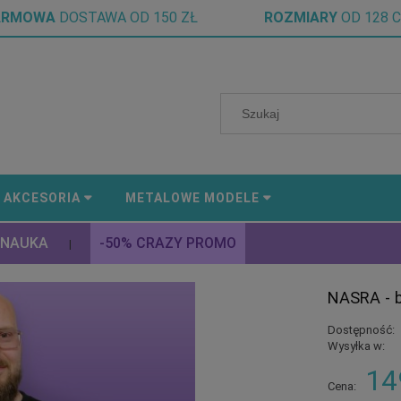
ARMOWA
DOSTAWA OD 150 ZŁ
ROZMIARY
OD 128 
AKCESORIA
METALOWE MODELE
 NAUKA
-50% CRAZY PROMO
|
NASRA - 
Dostępność:
Wysyłka w:
14
Cena: