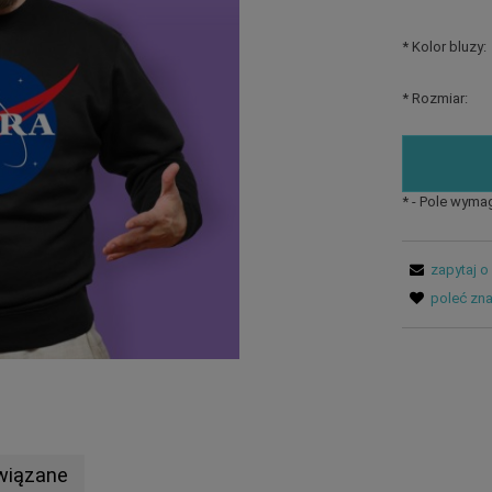
*
Kolor bluzy:
*
Rozmiar:
*
- Pole wyma
zapytaj o
poleć zn
wiązane