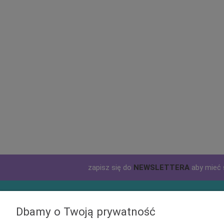
zapisz się do
NEWSLETTERA
aby mieć 
Informacje
Obsługa 
Dbamy o Twoją prywatność