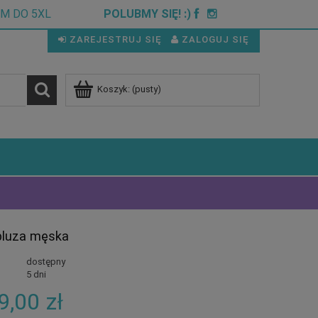
CM DO 5XL
POLUBMY SIĘ! :)
ZAREJESTRUJ SIĘ
ZALOGUJ SIĘ
Koszyk:
(pusty)
bluza męska
dostępny
5 dni
9,00 zł