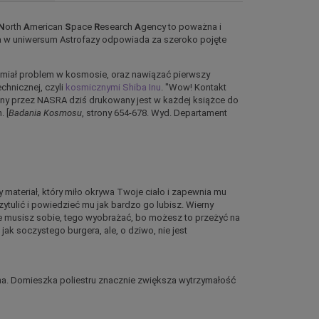
N
orth
A
merican
S
pace
R
esearch
A
gency to poważna i
óra w uniwersum Astrofazy odpowiada za szeroko pojęte
y miał problem w kosmosie, oraz nawiązać pierwszy
chnicznej, czyli
kosmicznymi Shiba Inu
. "Wow! Kontakt
any przez NASRA dziś drukowany jest w każdej książce do
. [
Badania Kosmosu
, strony 654-678. Wyd. Departament
 materiał, który miło okrywa Twoje ciało i zapewnia mu
rzytulić i powiedzieć mu jak bardzo go lubisz. Wierny
 nie musisz sobie, tego wyobrażać, bo możesz to przeżyć na
jak soczystego burgera, ale, o dziwo, nie jest
łna. Domieszka poliestru znacznie zwiększa wytrzymałość