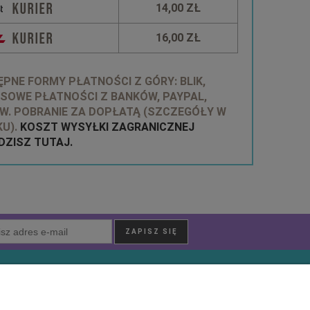
14,00 ZŁ
16,00 ZŁ
PNE FORMY PŁATNOŚCI Z GÓRY: BLIK,
SOWE PŁATNOŚCI Z BANKÓW, PAYPAL,
W. POBRANIE ZA DOPŁATĄ (SZCZEGÓŁY W
U).
KOSZT WYSYŁKI ZAGRANICZNEJ
ZISZ TUTAJ.
O nas