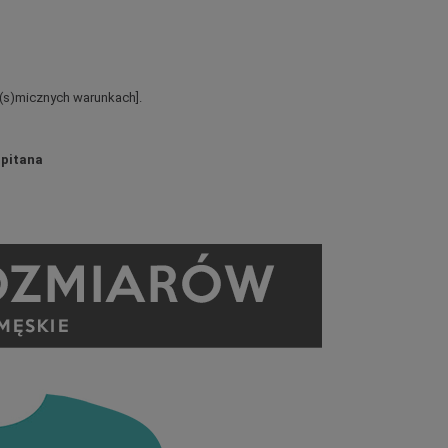
o(s)micznych warunkach].
apitana