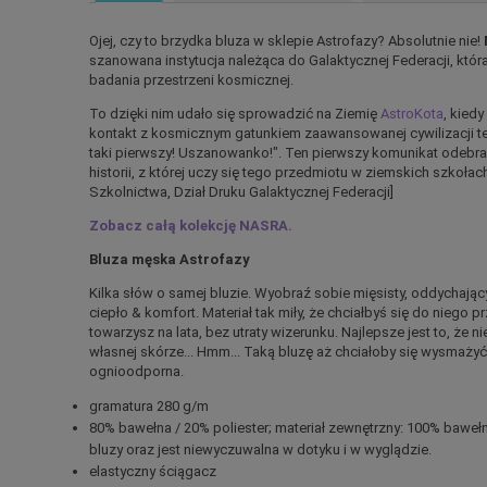
Ojej, czy to brzydka bluza w sklepie Astrofazy? Absolutnie nie!
szanowana instytucja należąca do Galaktycznej Federacji, kt
badania przestrzeni kosmicznej.
To dzięki nim udało się sprowadzić na Ziemię
AstroKota
, kied
kontakt z kosmicznym gatunkiem zaawansowanej cywilizacji te
taki pierwszy! Uszanowanko!". Ten pierwszy komunikat odebr
historii, z której uczy się tego przedmiotu w ziemskich szkołach
Szkolnictwa, Dział Druku Galaktycznej Federacji]
Zobacz całą kolekcję NASRA.
Bluza męska Astrofazy
Kilka słów o samej bluzie. Wyobraź sobie mięsisty, oddychający
ciepło & komfort. Materiał tak miły, że chciałbyś się do niego p
towarzysz na lata, bez utraty wizerunku. Najlepsze jest to, że
własnej skórze... Hmm... Taką bluzę aż chciałoby się wysmażyć 
ognioodporna.
gramatura 280 g/m
80% bawełna / 20% poliester; materiał zewnętrzny: 100% bawe
bluzy oraz jest niewyczuwalna w dotyku i w wyglądzie.
elastyczny ściągacz