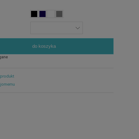
do koszyka
gane
 produkt
ajomemu