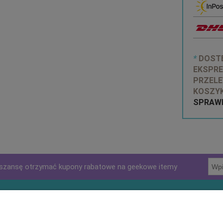
*
DOSTĘ
EKSPRE
PRZELE
KOSZYK
SPRAWD
szansę otrzymać kupony rabatowe na geekowe itemy
klienta
Pomoc