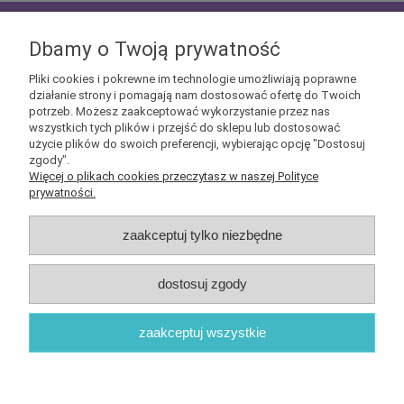
zapisz się do
NEWSLETTERA
aby mieć szansę
otrzymać kupony rabatowe na geekowe itemy
Dbamy o Twoją prywatność
Pliki cookies i pokrewne im technologie umożliwiają poprawne
działanie strony i pomagają nam dostosować ofertę do Twoich
potrzeb. Możesz zaakceptować wykorzystanie przez nas
wszystkich tych plików i przejść do sklepu lub dostosować
użycie plików do swoich preferencji, wybierając opcję "Dostosuj
Informacje
zgody".
Więcej o plikach cookies przeczytasz w naszej Polityce
prywatności.
Obsługa klienta
zaakceptuj tylko niezbędne
Pomoc
dostosuj zgody
O nas
zaakceptuj wszystkie
Sklep internetowy Shoper.pl