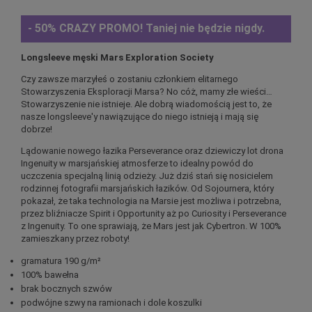
- 50% CRAZY PROMO!
Taniej nie będzie nigdy.
Longsleeve męski Mars Exploration Society
Czy zawsze marzyłeś o zostaniu członkiem elitarnego
Stowarzyszenia Eksploracji Marsa? No cóż, mamy złe wieści…
Stowarzyszenie nie istnieje. Ale dobrą wiadomością jest to, że
nasze longsleeve'y nawiązujące do niego istnieją i mają się
dobrze!
Lądowanie nowego łazika Perseverance oraz dziewiczy lot drona
Ingenuity w marsjańskiej atmosferze to idealny powód do
uczczenia specjalną linią odzieży. Już dziś stań się nosicielem
rodzinnej fotografii marsjańskich łazików. Od Sojournera, który
pokazał, że taka technologia na Marsie jest możliwa i potrzebna,
przez bliźniacze Spirit i Opportunity aż po Curiosity i Perseverance
z Ingenuity. To one sprawiają, że Mars jest jak Cybertron. W 100%
zamieszkany przez roboty!
gramatura 190 g/m²
100% bawełna
brak bocznych szwów
podwójne szwy na ramionach i dole koszulki