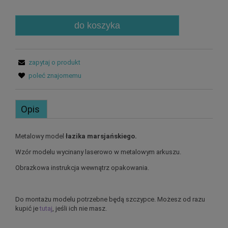
do koszyka
zapytaj o produkt
poleć znajomemu
Opis
Metalowy model
łazika marsjańskiego.
Wzór modelu wycinany laserowo w metalowym arkuszu.
Obrazkowa instrukcja wewnątrz opakowania.
Do montażu modelu potrzebne będą szczypce. Możesz od razu
kupić je
tutaj
, jeśli ich nie masz.