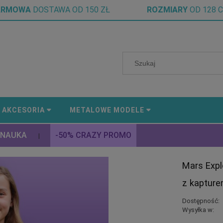
ARMOWA
DOSTAWA OD 150 ZŁ
ROZMIARY
OD 128 
AKCESORIA
METALOWE MODELE
 NAUKA
-50% CRAZY PROMO
|
Mars Expl
z kaptur
Dostępność:
Wysyłka w: