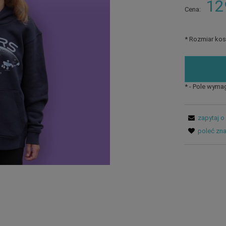
12
Cena:
*
Rozmiar kosz
*
- Pole wyma
zapytaj o
poleć zn