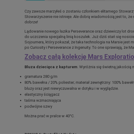
Czy zawsze marzyłeś o zostaniu członkiem elitarnego Stowarz
Stowarzyszenie nie istnieje. Ale dobrą wiadomością jest to, że 
dobrze!
Lądowanie nowego łazika Perseverance oraz dziewiczy lot dron
do uczczenia specjalną linią koszulek. Już dziś stań się nosici
Sojournera, który pokazał, że taka technologia na Marsie jest mo
po Curiosity i Perseverance z Ingenuity. To one sprawiają, że M
Zobacz całą kolekcję Mars Exploratio
Bluza dziecięca z kapturem
. Wyróżnia się świetną jakością m
gramatura 280 g/m
80% bawełna / 20% poliester; materiał zewnętrzny: 100% bawe
bluzy oraz jest niewyczuwalna w dotyku i w wyglądzie.
elastyczny ściągacz
taśma wzmacniająca
podwójne szwy
Można prać w pralce w 40°C.