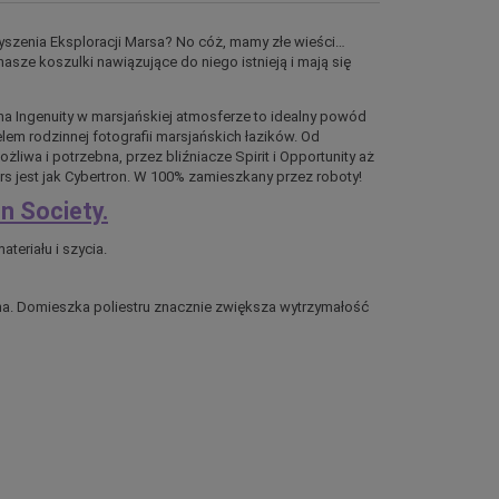
yszenia Eksploracji Marsa? No cóż, mamy złe wieści…
nasze koszulki nawiązujące do niego istnieją i mają się
a Ingenuity w marsjańskiej atmosferze to idealny powód
elem rodzinnej fotografii marsjańskich łazików. Od
żliwa i potrzebna, przez bliźniacze Spirit i Opportunity aż
ars jest jak Cybertron. W 100% zamieszkany przez roboty!
n Society.
ateriału i szycia.
łna. Domieszka poliestru znacznie zwiększa wytrzymałość