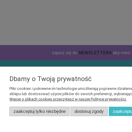
zapisz się do
NEWSLETTERA
aby mieć 
Informacje
Obsługa 
Dbamy o Twoją prywatność
Czas i koszty dostawy
Jak kupow
Pliki cookies i pokrewne im technologie umożliwiają poprawne działa
sklepu lub dostosować użycie plików do swoich preferencji, wybierają
Wysyłka zagraniczna
Tabela ro
Więcej o plikach cookies przeczytasz w naszej Polityce prywatności.
Formy płatności
zaakceptuj tylko niezbędne
dostosuj zgody
zaakceptu