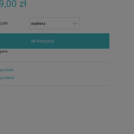
9,00 zł
ulki:
do koszyka
gane
 produkt
ajomemu