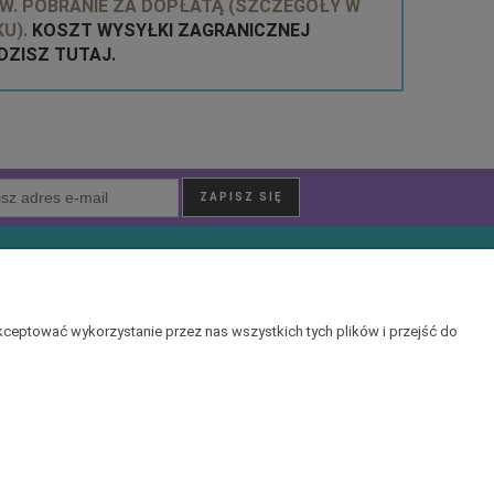
W. POBRANIE ZA DOPŁATĄ (SZCZEGÓŁY W
U).
KOSZT WYSYŁKI ZAGRANICZNEJ
ZISZ TUTAJ.
O nas
Kontakt i dane firmy
ceptować wykorzystanie przez nas wszystkich tych plików i przejść do