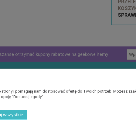
PRZELE
KOSZYK
SPRAWD
szansę otrzymać kupony rabatowe na geekowe itemy
klienta
Pomoc
ać?
Zwroty i reklamacje
nie strony i pomagają nam dostosować ofertę do Twoich potrzeb. Możesz zaak
c opcję "Dostosuj zgody".
zmiarów
Polityka prywatności
Regulaminy
j wszystkie