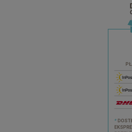
PŁ
*
DOSTĘ
EKSPRE