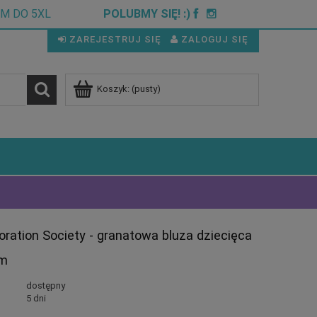
CM DO 5XL
POLUBMY SIĘ! :)
ZAREJESTRUJ SIĘ
ZALOGUJ SIĘ
Koszyk:
(pusty)
oration Society - granatowa bluza dziecięca
em
dostępny
5 dni