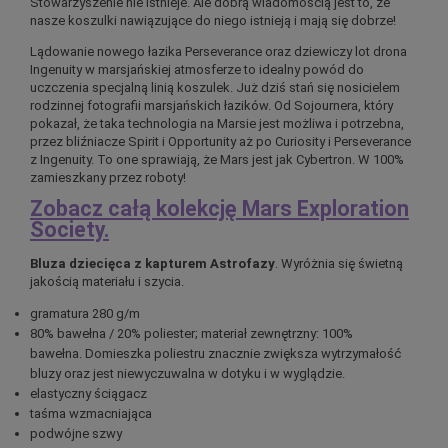
Stowarzyszenie nie istnieje. Ale dobrą wiadomością jest to, że
nasze koszulki nawiązujące do niego istnieją i mają się dobrze!
Lądowanie nowego łazika Perseverance oraz dziewiczy lot drona
Ingenuity w marsjańskiej atmosferze to idealny powód do
uczczenia specjalną linią koszulek. Już dziś stań się nosicielem
rodzinnej fotografii marsjańskich łazików. Od Sojournera, który
pokazał, że taka technologia na Marsie jest możliwa i potrzebna,
przez bliźniacze Spirit i Opportunity aż po Curiosity i Perseverance
z Ingenuity. To one sprawiają, że Mars jest jak Cybertron. W 100%
zamieszkany przez roboty!
Zobacz całą kolekcję Mars Exploration
Society.
Bluza dziecięca z kapturem Astrofazy
. Wyróżnia się świetną
jakością materiału i szycia.
gramatura 280 g/m
80% bawełna / 20% poliester; materiał zewnętrzny: 100%
bawełna. Domieszka poliestru znacznie zwiększa wytrzymałość
bluzy oraz jest niewyczuwalna w dotyku i w wyglądzie.
elastyczny ściągacz
taśma wzmacniająca
podwójne szwy