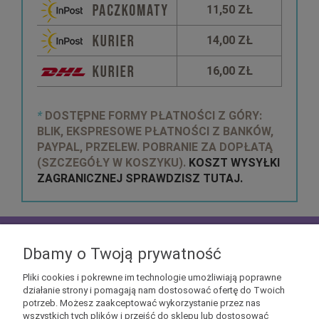
11,50 ZŁ
14,00 ZŁ
16,00 ZŁ
*
DOSTĘPNE FORMY PŁATNOŚCI Z GÓRY:
BLIK, EKSPRESOWE PŁATNOŚCI Z BANKÓW,
PAYPAL, PRZELEW. POBRANIE ZA DOPŁATĄ
(SZCZEGÓŁY W KOSZYKU).
KOSZT WYSYŁKI
ZAGRANICZNEJ SPRAWDZISZ TUTAJ.
zapisz się do
NEWSLETTERA
aby mieć szansę
otrzymać kupony rabatowe na geekowe itemy
Dbamy o Twoją prywatność
Pliki cookies i pokrewne im technologie umożliwiają poprawne
działanie strony i pomagają nam dostosować ofertę do Twoich
potrzeb. Możesz zaakceptować wykorzystanie przez nas
wszystkich tych plików i przejść do sklepu lub dostosować