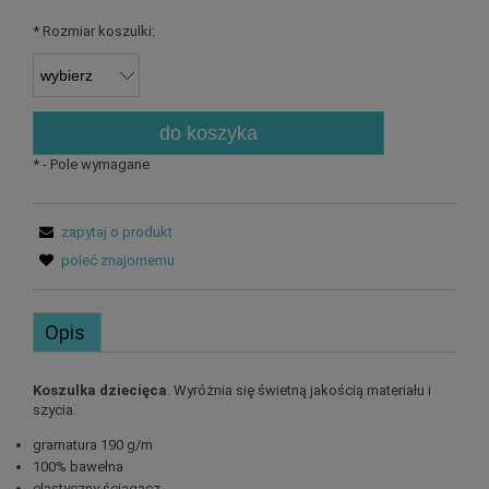
*
Rozmiar koszulki:
do koszyka
*
- Pole wymagane
zapytaj o produkt
poleć znajomemu
Opis
Koszulka dziecięca
. Wyróżnia się świetną jakością materiału i
szycia.
gramatura 190 g/m
100% bawełna
elastyczny ściągacz