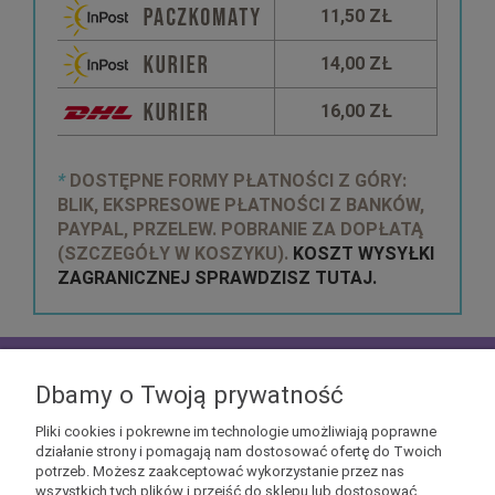
11,50 ZŁ
14,00 ZŁ
16,00 ZŁ
*
DOSTĘPNE FORMY PŁATNOŚCI Z GÓRY:
BLIK, EKSPRESOWE PŁATNOŚCI Z BANKÓW,
PAYPAL, PRZELEW. POBRANIE ZA DOPŁATĄ
(SZCZEGÓŁY W KOSZYKU).
KOSZT WYSYŁKI
ZAGRANICZNEJ SPRAWDZISZ TUTAJ.
zapisz się do
NEWSLETTERA
aby mieć szansę
otrzymać kupony rabatowe na geekowe itemy
Dbamy o Twoją prywatność
Pliki cookies i pokrewne im technologie umożliwiają poprawne
działanie strony i pomagają nam dostosować ofertę do Twoich
potrzeb. Możesz zaakceptować wykorzystanie przez nas
wszystkich tych plików i przejść do sklepu lub dostosować