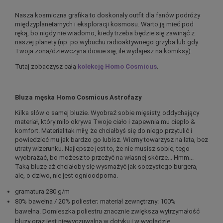
Nasza kosmiczna grafika to doskonały outfit dla fanów podróży
międzyplanetarnych i eksploracji kosmosu. Warto ją mieć pod
ręką, bo nigdy nie wiadomo, kiedy trzeba będzie się zawinąć z
naszej planety (np. po wybuchu radioaktywnego grzyba lub gdy
Twoja żona/dziewczyna dowie się, ile wydajesz na komiksy).
Tutaj zobaczysz całą
kolekcję Homo Cosmicus
.
Bluza męska Homo Cosmicus Astrofazy
Kilka słów o samej bluzie. Wyobraź sobie mięsisty, oddychający
materiał, który miło okrywa Twoje ciało i zapewnia mu ciepło &
komfort. Materiał tak miły, że chciałbyś się do niego przytulić i
powiedzieć mu jak bardzo go lubisz. Wierny towarzysz na lata, bez
utraty wizerunku. Najlepsze jest to, że nie musisz sobie, tego
wyobrażać, bo możesz to przeżyć na własnej skórze... Hmm...
Taką bluzę aż chciałoby się wysmażyć jak soczystego burgera,
ale, o dziwo, nie jest ognioodporna.
gramatura 280 g/m
80% bawełna / 20% poliester; materiał zewnętrzny: 100%
bawełna. Domieszka poliestru znacznie zwiększa wytrzymałość
bluzy oraz jest niewyczuwalna w dotyku i w wyglądzie.