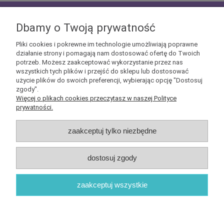
zapisz się do
NEWSLETTERA
aby mieć szansę
otrzymać kupony rabatowe na geekowe itemy
Dbamy o Twoją prywatność
Pliki cookies i pokrewne im technologie umożliwiają poprawne
działanie strony i pomagają nam dostosować ofertę do Twoich
potrzeb. Możesz zaakceptować wykorzystanie przez nas
wszystkich tych plików i przejść do sklepu lub dostosować
użycie plików do swoich preferencji, wybierając opcję "Dostosuj
Informacje
zgody".
Więcej o plikach cookies przeczytasz w naszej Polityce
prywatności.
Obsługa klienta
zaakceptuj tylko niezbędne
Pomoc
dostosuj zgody
O nas
zaakceptuj wszystkie
Sklep internetowy Shoper.pl