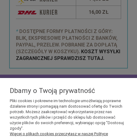
16,00 ZŁ
*
DOSTĘPNE FORMY PŁATNOŚCI Z GÓRY:
BLIK, EKSPRESOWE PŁATNOŚCI Z BANKÓW,
PAYPAL, PRZELEW. POBRANIE ZA DOPŁATĄ
(SZCZEGÓŁY W KOSZYKU).
KOSZT WYSYŁKI
ZAGRANICZNEJ SPRAWDZISZ TUTAJ.
zapisz się do
NEWSLETTERA
aby mieć szansę
otrzymać kupony rabatowe na geekowe itemy
Dbamy o Twoją prywatność
Pliki cookies i pokrewne im technologie umożliwiają poprawne
działanie strony i pomagają nam dostosować ofertę do Twoich
potrzeb. Możesz zaakceptować wykorzystanie przez nas
wszystkich tych plików i przejść do sklepu lub dostosować
użycie plików do swoich preferencji, wybierając opcję "Dostosuj
Informacje
zgody".
Więcej o plikach cookies przeczytasz w naszej Polityce