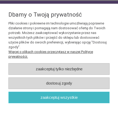
zapisz się do
NEWSLETTERA
aby mieć szansę
otrzymać kupony rabatowe na geekowe itemy
Dbamy o Twoją prywatność
Pliki cookies i pokrewne im technologie umożliwiają poprawne
działanie strony i pomagają nam dostosować ofertę do Twoich
potrzeb. Możesz zaakceptować wykorzystanie przez nas
wszystkich tych plików i przejść do sklepu lub dostosować
użycie plików do swoich preferencji, wybierając opcję "Dostosuj
Informacje
zgody".
Więcej o plikach cookies przeczytasz w naszej Polityce
prywatności.
Obsługa klienta
zaakceptuj tylko niezbędne
Pomoc
dostosuj zgody
O nas
zaakceptuj wszystkie
Sklep internetowy Shoper.pl