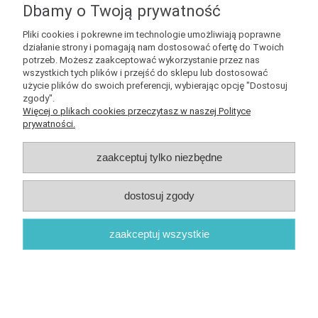
Dbamy o Twoją prywatność
Koteł - Houston we have a problem -
Pliki cookies i pokrewne im technologie umożliwiają poprawne
granatowa bluza damska z kapturem
działanie strony i pomagają nam dostosować ofertę do Twoich
potrzeb. Możesz zaakceptować wykorzystanie przez nas
wszystkich tych plików i przejść do sklepu lub dostosować
189,00 zł
użycie plików do swoich preferencji, wybierając opcję "Dostosuj
zgody".
Więcej o plikach cookies przeczytasz w naszej Polityce
prywatności.
do koszyka
zaakceptuj tylko niezbędne
dostosuj zgody
zaakceptuj wszystkie